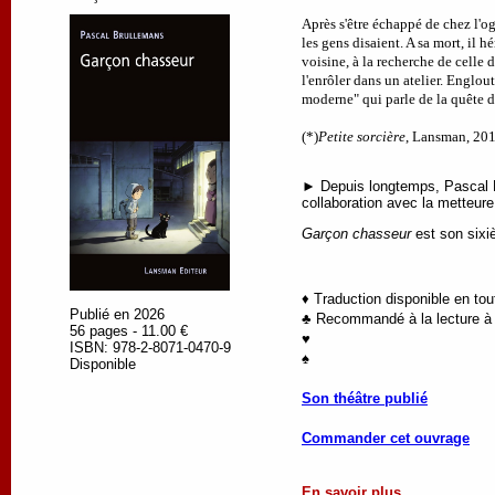
Après s'être échappé de chez l'o
les gens disaient. A sa mort, il hé
voisine, à la recherche de celle d
l'enrôler dans un atelier. Englout
moderne" qui parle de la quête 
(*)
Petite sorcière
, Lansman, 201
► Depuis longtemps, Pascal Br
collaboration avec la metteure
Garçon chasseur
est son sixi
♦ Traduction disponible en to
Publié en 2026
♣ Recommandé à la lecture à p
56 pages - 11.00 €
♥
ISBN: 978-2-8071-0470-9
♠
Disponible
Son théâtre publié
Commander cet ouvrage
En savoir plus ...