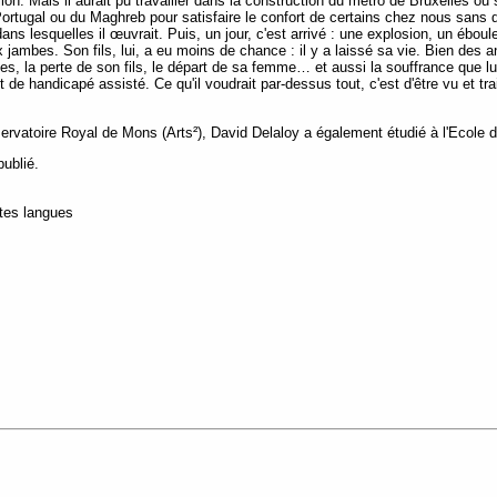
n. Mais il aurait pu travailler dans la construction du métro de Bruxelles ou sur 
 Portugal ou du Maghreb pour satisfaire le confort de certains chez nous sans
dans lesquelles il œuvrait. Puis, un jour, c'est arrivé : une explosion, un ébo
x jambes. Son fils, lui, a eu moins de chance : il y a laissé sa vie. Bien des 
es, la perte de son fils, le départ de sa femme… et aussi la souffrance que lui
 de handicapé assisté. Ce qu'il voudrait par-dessus tout, c'est d'être vu et 
vatoire Royal de Mons (Arts²), David Delaloy a également étudié à l'Ecole 
publié.
utes langues