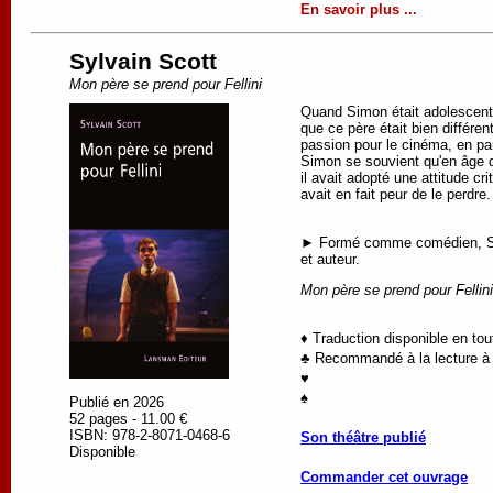
En savoir plus ...
Sylvain Scott
Mon père se prend pour Fellini
Quand Simon était adolescent, 
que ce père était bien différen
passion pour le cinéma, en par
Simon se souvient qu'en âge de
il avait adopté une attitude c
avait en fait peur de le perdre.
► Formé comme comédien, Sylva
et auteur.
Mon père se prend pour Fellini
♦ Traduction disponible en to
♣ Recommandé à la lecture à p
♥
♠
Publié en 2026
52 pages - 11.00 €
ISBN: 978-2-8071-0468-6
Son théâtre publié
Disponible
Commander cet ouvrage