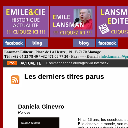
Lansman Editeur - Place de La Hestre , 19 - B-7170 Manage
Tél : +32 64 23 78 40 / +32 471 69 77 20 - Fax : --- - E-mail :
info.lansman@g
ACTUALITE
Abonnement théâtre ?
Les derniers titres parus
Daniela Ginevro
Ronces
Nina, 16 ans, les écouteurs sur
Elle observe le monde, son mon