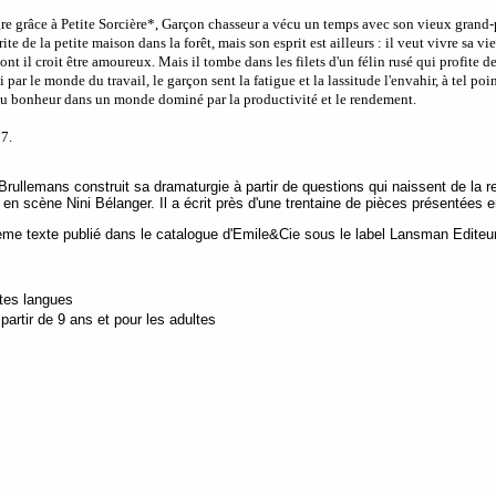
gre grâce à Petite Sorcière*, Garçon chasseur a vécu un temps avec son vieux grand-p
rite de la petite maison dans la forêt, mais son esprit est ailleurs : il veut vivre sa vie
ont il croit être amoureux. Mais il tombe dans les filets d'un félin rusé qui profite d
i par le monde du travail, le garçon sent la fatigue et la lassitude l'envahir, à tel p
du bonheur dans un monde dominé par la productivité et le rendement.
7.
ullemans construit sa dramaturgie à partir de questions qui naissent de la re
 en scène Nini Bélanger. Il a écrit près d'une trentaine de pièces présentées
ème texte publié dans le catalogue d'Emile&Cie sous le label Lansman Editeu
utes langues
artir de 9 ans et pour les adultes