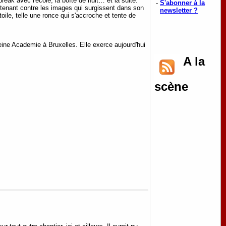
 break avec l'école, la boîte de nuit… et la suite.
-
S'abonner à la
ntenant contre les images qui surgissent dans son
newsletter ?
toile, telle une ronce qui s'accroche et tente de
eine Academie à Bruxelles. Elle exerce aujourd'hui
A la
scène