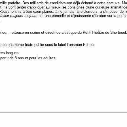
mille parfaite. Des milliards de candidats ont déjà échoué à cette épreuve. Ma
nt, ils vont tenter d'appliquer au mieux les consignes d'une curieuse animatri
ussiront-ils à être exemplaires, à ne jamais faire d'erreurs, à s'imposer de l'o
falloir toujours toujours
est une éternelle et réjouissante réflexion sur la per
e.
ice, metteuse en scène et directrice artistique du Petit Théâtre de Sherbroo
son quatrième texte publié sous le label Lansman Editeur.
utes langues
artir de 8 ans et pour les adultes