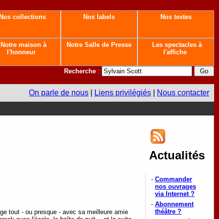
Nos collections
Nos labels
Nos textes
Notre maison à
Notre Salle de Presse
Les spectacles à
l'honneur
l'affiche
Recherche
:
On parle de nous
|
Liens privilégiés
|
Nous contacter
Actualités
-
Commander
nos ouvrages
via Internet ?
-
Abonnement
théâtre ?
age tout - ou presque - avec sa meilleure amie