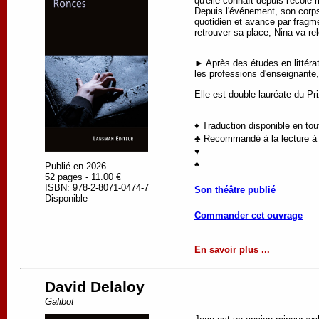
qu'elle connaît depuis l'école m
Depuis l'événement, son corps 
quotidien et avance par fragmen
retrouver sa place, Nina va rel
► Après des études en littérat
les professions d'enseignante
Elle est double lauréate du P
♦ Traduction disponible en to
♣ Recommandé à la lecture à p
♥
♠
Publié en 2026
52 pages - 11.00 €
ISBN: 978-2-8071-0474-7
Son théâtre publié
Disponible
Commander cet ouvrage
En savoir plus ...
David Delaloy
Galibot