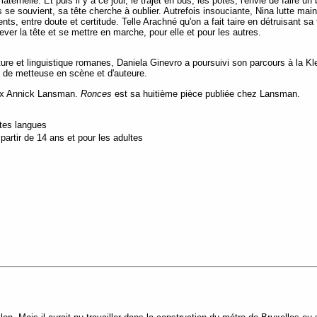
aternelle. Et puis il y a ce jour, le trajet en bus, les potes, l'envie de faire un
se souvient, sa tête cherche à oublier. Autrefois insouciante, Nina lutte mai
ts, entre doute et certitude. Telle Arachné qu'on a fait taire en détruisant sa 
ever la tête et se mettre en marche, pour elle et pour les autres.
ure et linguistique romanes, Daniela Ginevro a poursuivi son parcours à la Kl
, de metteuse en scène et d'auteure.
rix Annick Lansman.
Ronces
est sa huitième pièce publiée chez Lansman.
utes langues
artir de 14 ans et pour les adultes