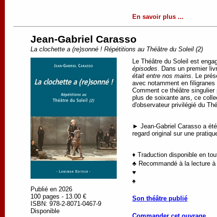
En savoir plus ...
Jean-Gabriel Carasso
La clochette a (re)sonné ! Répétitions au Théâtre du Soleil (2)
Le Théâtre du Soleil est engag
épisodes
. Dans un premier liv
était entre nos mains
. Le pré
avec notamment en filigranes l
Comment ce théâtre singulier 
plus de soixante ans, ce colle
d'observateur privilégié du Th
► Jean-Gabriel Carasso a été c
regard original sur une pratiq
♦ Traduction disponible en to
♣ Recommandé à la lecture à p
♥
♠
Publié en 2026
100 pages - 13.00 €
Son théâtre publié
ISBN: 978-2-8071-0467-9
Disponible
Commander cet ouvrage