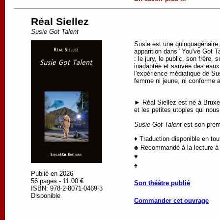
Réal Siellez
Susie Got Talent
Susie est une quinquagénaire é
apparition dans "You've Got Tal
: le jury, le public, son frèr
inadaptée et sauvée des eaux.
l'expérience médiatique de Sus
femme ni jeune, ni conforme 
► Réal Siellez est né à Bruxe
et les petites utopies qui nous
Susie Got Talent
est son premi
♦ Traduction disponible en to
♣ Recommandé à la lecture à p
♥
♠
Publié en 2026
56 pages - 11.00 €
Son théâtre publié
ISBN: 978-2-8071-0469-3
Disponible
Commander cet ouvrage