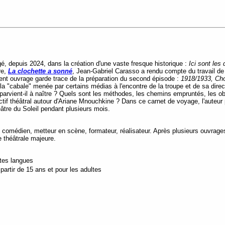
é, depuis 2024, dans la création d'une vaste fresque historique :
Ici sont les
re,
La clochette a sonné
, Jean-Gabriel Carasso a rendu compte du travail de 
sent ouvrage garde trace de la préparation du second épisode :
1918/1933, Ch
a "cabale" menée par certains médias à l'encontre de la troupe et de sa direc
parvient-il à naître ? Quels sont les méthodes, les chemins empruntés, les 
ctif théâtral autour d'Ariane Mnouchkine ? Dans ce carnet de voyage, l'auteur
éâtre du Soleil pendant plusieurs mois.
omédien, metteur en scène, formateur, réalisateur. Après plusieurs ouvrages au
ue théâtrale majeure.
utes langues
artir de 15 ans et pour les adultes