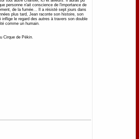
tout autre chantier, ici et ailleurs. Il aurait pu
 que personne n'ait conscience de l'importance de
ulement, de la fumée… Il a résisté sept jours dans
années plus tard, Jean raconte son histoire, son
 inflige le regard des autres à travers son double
traité comme un humain.
du Cirque de Pékin.