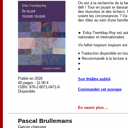
On est à la recherche de la fa
défi ! Tout en jouant et dansa
des réussites et des échecs. Ré
soient les circonstances ?
Va 
des rôles au sein d'une famill
► Erika Tremblay-Roy est autr
nationales et internationales.
Va falloir toujours toujours
est 
♦ Traduction disponible en to
♣ Recommandé à la lecture à p
♥
♠
Publié en 2026
Son théâtre publié
60 pages - 11.00 €
ISBN: 978-2-8071-0471-6
Commander cet ouvrage
Disponible
En savoir plus ...
Pascal Brullemans
Garçon chasseur