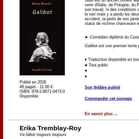
Jean est un ancien mineur wallo
venir d'Italie, de Pologne, du
son travail, ni des conditions 
le noir mais y a perdu les deu
accident, la perte de ses jamb
statut de victime chanceuse et
► Comédien diplômé du Conser
Galibot
est son premier texte 
♦ Traduction disponible en to
♣ Tout public
♥
♠
Publié en 2026
48 pages - 11.00 €
Son théâtre publié
ISBN: 978-2-8071-0473-0
Disponible
Commander cet ouvrage
En savoir plus ...
Erika Tremblay-Roy
Va falloir toujours toujours