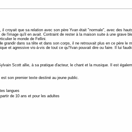
il croyait que sa relation avec son père Yvan était "normale", avec des hauts
t de l'image qu'il en avait. Contraint de rester à la maison suite à une grave b
ticulier le monde de Fellini.
 grandir dans sa tête et dans son corps, il ne retrouvait plus en ce père le m
ritique et agressive vis-à-vis de tout ce qu'Yvan pouvait dire ou faire. Il lui 
in Scott allie, à sa pratique d'acteur, le chant et la musique. Il est égal
est son premier texte destiné au jeune public.
utes langues
artir de 10 ans et pour les adultes