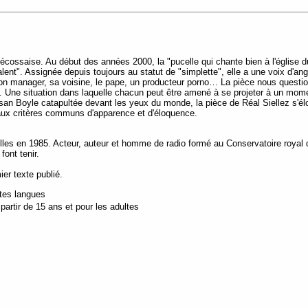
cossaise. Au début des années 2000, la "pucelle qui chante bien à l'église du
ent". Assignée depuis toujours au statut de "simplette", elle a une voix d'ange
e, son manager, sa voisine, le pape, un producteur porno… La pièce nous questi
 Une situation dans laquelle chacun peut être amené à se projeter à un mome
an Boyle catapultée devant les yeux du monde, la pièce de Réal Siellez s'élo
aux critères communs d'apparence et d'éloquence.
lles en 1985. Acteur, auteur et homme de radio formé au Conservatoire royal d
 font tenir.
er texte publié.
utes langues
artir de 15 ans et pour les adultes