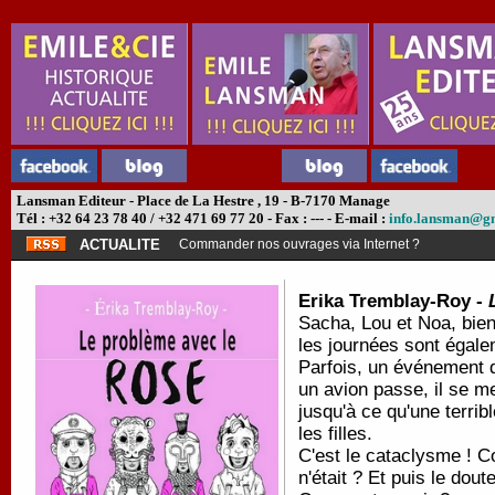
Lansman Editeur - Place de La Hestre , 19 - B-7170 Manage
Tél : +32 64 23 78 40 / +32 471 69 77 20 - Fax : --- - E-mail :
info.lansman@g
ACTUALITE
Commander nos ouvrages via Internet ?
Erika Tremblay-Roy -
Sacha, Lou et Noa, bien
les journées sont égalem
Parfois, un événement de
un avion passe, il se me
jusqu'à ce qu'une terribl
les filles.
C'est le cataclysme ! 
n'était ? Et puis le dout