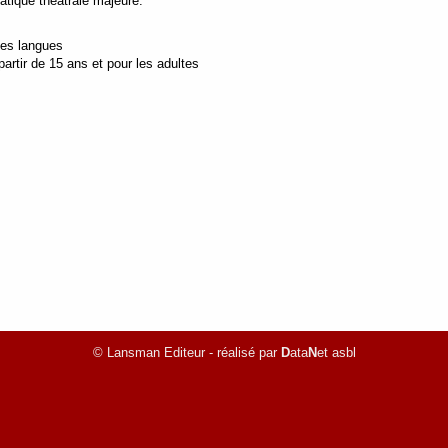
pratique théâtrale majeure.
tes langues
rtir de 15 ans et pour les adultes
© Lansman Editeur - réalisé par
D
ata
N
et asbl