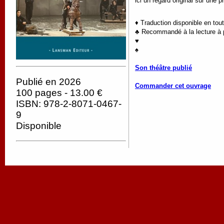
ici un regard original sur une 
♦ Traduction disponible en tou
♣ Recommandé à la lecture à pa
♥
♠
Son théâtre publié
Publié en 2026
Commander cet ouvrage
100 pages - 13.00 €
ISBN: 978-2-8071-0467-
9
Disponible