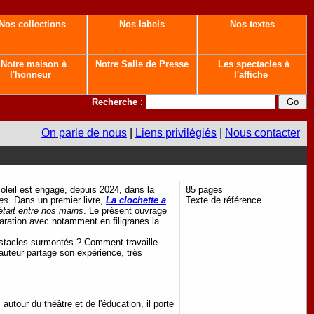
Nos collections
Nos labels
Nos textes
Notre maison à
Notre Salle de Presse
Les spectacles à
l'honneur
l'affiche
Recherche
:
On parle de nous
|
Liens privilégiés
|
Nous contacter
oleil est engagé, depuis 2024, dans la
85 pages
des
. Dans un premier livre,
La clochette a
Texte de référence
était entre nos mains
. Le présent ouvrage
aration avec notamment en filigranes la
bstacles surmontés ? Comment travaille
'auteur partage son expérience, très
tour du théâtre et de l'éducation, il porte