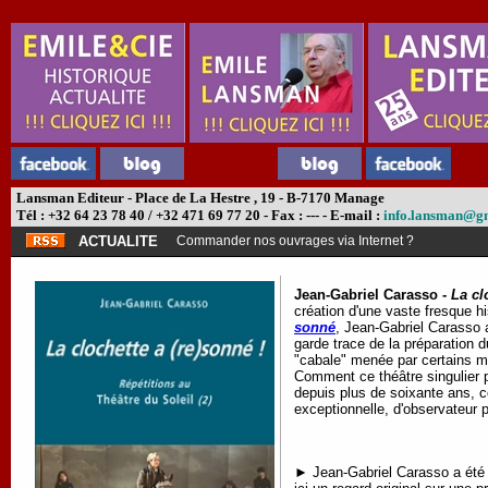
Lansman Editeur - Place de La Hestre , 19 - B-7170 Manage
Tél : +32 64 23 78 40 / +32 471 69 77 20 - Fax : --- - E-mail :
info.lansman@g
ACTUALITE
Commander nos ouvrages via Internet ?
Jean-Gabriel Carasso -
La cl
création d'une vaste fresque hi
sonné
, Jean-Gabriel Carasso 
garde trace de la préparation 
"cabale" menée par certains méd
Comment ce théâtre singulier 
depuis plus de soixante ans, c
exceptionnelle, d'observateur p
► Jean-Gabriel Carasso a été c