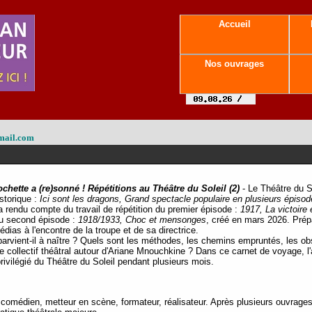
Accueil
Nos ouvrages
mail.com
ochette a (re)sonné ! Répétitions au Théâtre du Soleil (2)
- Le Théâtre du S
storique :
Ici sont les dragons, Grand spectacle populaire en plusieurs épiso
a rendu compte du travail de répétition du premier épisode :
1917, La victoire 
du second épisode :
1918/1933, Choc et mensonges
, créé en mars 2026. Prép
ias à l'encontre de la troupe et de sa directrice.
parvient-il à naître ? Quels sont les méthodes, les chemins empruntés, les o
e collectif théâtral autour d'Ariane Mnouchkine ? Dans ce carnet de voyage, l
rivilégié du Théâtre du Soleil pendant plusieurs mois.
omédien, metteur en scène, formateur, réalisateur. Après plusieurs ouvrages au