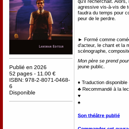
qu'il recherchait. Alors, 
agressive vis-à-vis de to
faudra du temps pour c
peur de le perdre.
► Formé comme comédien
d'acteur, le chant et la
scénographe, composite
Mon père se prend pour 
jeune public.
Publié en 2026
52 pages - 11.00 €
ISBN: 978-2-8071-0468-
♦ Traduction disponible
6
♣ Recommandé à la lectu
Disponible
♥
♠
Son théâtre publié
Commander cet ouvra