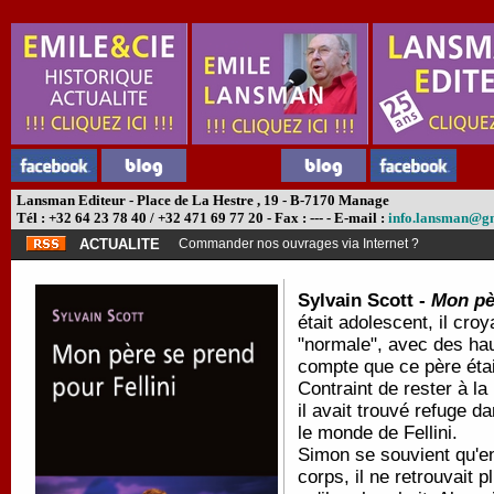
Lansman Editeur - Place de La Hestre , 19 - B-7170 Manage
Tél : +32 64 23 78 40 / +32 471 69 77 20 - Fax : --- - E-mail :
info.lansman@g
ACTUALITE
Commander nos ouvrages via Internet ?
Sylvain Scott -
Mon pèr
était adolescent, il cro
"normale", avec des haut
compte que ce père était
Contraint de rester à l
il avait trouvé refuge d
le monde de Fellini.
Simon se souvient qu'en
corps, il ne retrouvait 