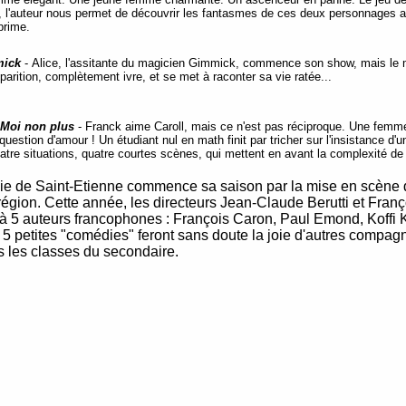
, l'auteur nous permet de découvrir les fantasmes de ces deux personnages a
prime.
ick
- Alice, l'assitante du magicien Gimmick, commence son show, mais le ma
apparition, complètement ivre, et se met à raconter sa vie ratée...
- Moi non plus
- Franck aime Caroll, mais ce n'est pas réciproque. Une fem
question d'amour ! Un étudiant nul en math finit par tricher sur l'insistance d
atre situations, quatre courtes scènes, qui mettent en avant la complexité d
 de Saint-Etienne commence sa saison par la mise en scène de 
a région. Cette année, les directeurs Jean-Claude Berutti et Fr
e à 5 auteurs francophones : François Caron, Paul Emond, Koff
es 5 petites "comédies" feront sans doute la joie d'autres compa
s les classes du secondaire.