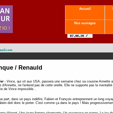
Accueil
Nos ouvrages
mail.com
nque / Renauld
ier
- Vince, qui vit aux USA, passera une semaine chez sa cousine Annette 
ie d'Annette, ne l'entend pas de cette oreille. Elle ne supporte pas la mentalit
vie de Vince impossible...
e part, dans un pays indéfini, Fabien et François entreprennent un long voyag
bien doit donc le porter. C'est comme ça dans le pays ! Mais progressivemen
me élégant. Une jeune femme charmante. Un ascenceur en panne. Le jeu de 