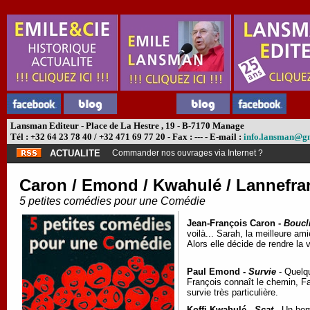
Lansman Editeur - Place de La Hestre , 19 - B-7170 Manage
Tél : +32 64 23 78 40 / +32 471 69 77 20 - Fax : --- - E-mail :
info.lansman@g
ACTUALITE
Commander nos ouvrages via Internet ?
Caron / Emond / Kwahulé / Lannefra
5 petites comédies pour une Comédie
Jean-François Caron -
Boucl
voilà... Sarah, la meilleure am
Alors elle décide de rendre la 
Paul Emond -
Survie
- Quelqu
François connaît le chemin, Fa
survie très particulière.
Koffi Kwahulé -
Scat
- Un hom