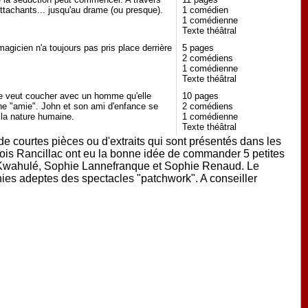
ttachants... jusqu'au drame (ou presque).
1 comédien
1 comédienne
Texte théâtral
gicien n'a toujours pas pris place derrière
5 pages
2 comédiens
1 comédienne
Texte théâtral
me veut coucher avec un homme qu'elle
10 pages
'une "amie". John et son ami d'enfance se
2 comédiens
e la nature humaine.
1 comédienne
Texte théâtral
courtes pièces ou d'extraits qui sont présentés dans les
ançois Rancillac ont eu la bonne idée de commander 5 petites
i Kwahulé, Sophie Lannefranque et Sophie Renaud. Le
gnies adeptes des spectacles "patchwork". A conseiller