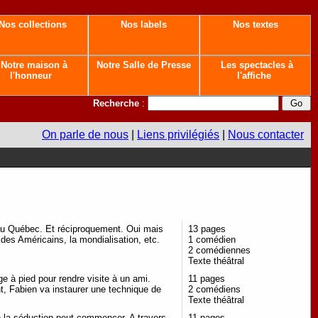
Nos collections
Nos labels
Nos textes
Notre maison à
Notre Salle de Presse
Les spectacles à
l'honneur
l'affiche
Recherche
:
On parle de nous
|
Liens privilégiés
|
Nous contacter
au Québec. Et réciproquement. Oui mais
13 pages
é des Américains, la mondialisation, etc.
1 comédien
2 comédiennes
Texte théâtral
e à pied pour rendre visite à un ami.
11 pages
t, Fabien va instaurer une technique de
2 comédiens
Texte théâtral
la séduction peut commencer. A travers
11 pages