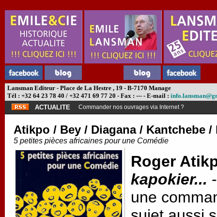
Lansman Editeur - Place de La Hestre , 19 - B-7170 Manage
Tél : +32 64 23 78 40 / +32 471 69 77 20 - Fax : --- - E-mail :
info.lansman@g
ACTUALITE
Commander nos ouvrages via Internet ?
Atikpo / Bey / Diagana / Kantchebe 
5 petites pièces africaines pour une Comédie
Roger Atik
kapokier...
-
une command
sujet aussi 