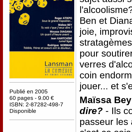
l'alcoolism
Ben et Dian
joie, improvi
stratagèmes 
pour soutire
verres d'alc
coin endorm
jouer... et s'
Publié en 2005
Maïssa Bey
60 pages - 9.00 €
ISBN: 2-87282-498-7
dire?
- Ils c
Disponible
passeur les 