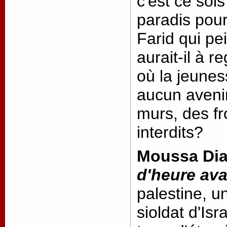
c'est ce sois
paradis pour
Farid qui pe
aurait-il à r
où la jeunes
aucun avenir
murs, des fr
interdits?
Moussa Di
d'heure avan
palestine, un
sioldat d'Isr