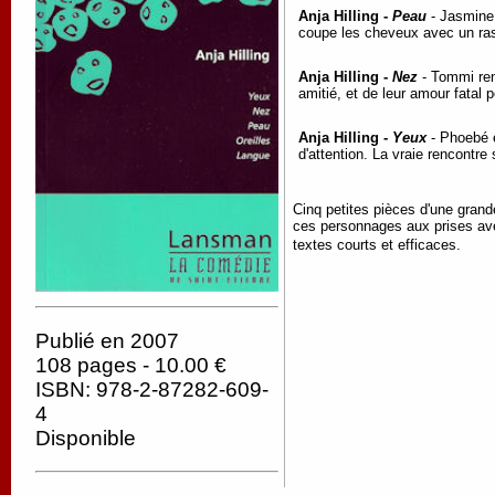
Anja Hilling -
Peau
- Jasmine d
coupe les cheveux avec un ras
Anja Hilling -
Nez
- Tommi renc
amitié, et de leur amour fatal 
Anja Hilling -
Yeux
- Phoebé e
d'attention. La vraie rencontre
Cinq petites pièces d'une grand
ces personnages aux prises avec
textes courts et efficaces.
Publié en 2007
108 pages - 10.00 €
ISBN: 978-2-87282-609-
4
Disponible