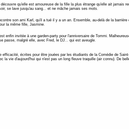
écouvre qu'elle est amoureuse de la fille la plus étrange qu'elle ait jamais re
oir, se lave jusqu'au sang... et ne mâche jamais ses mots.
ontre son ami Karl, qu'il a tué il y a un an. Ensemble, au-delà de la barrière 
pour la même fille, Jasmine.
st enfin invitée à une garden-party pour l'anniversaire de Tommi. Malheureus
 se passe, malgré elle, avec Fred, le DJ... qui est aveugle.
e efficacité, écrites pour être jouées par les étudiants de la Comédie de Sain
 la vie d'aujourd'hui qui n'est pas un long fleuve traquille (air connu). De b