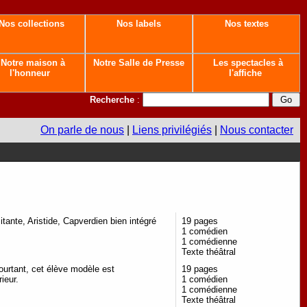
Nos collections
Nos labels
Nos textes
Notre maison à
Notre Salle de Presse
Les spectacles à
l'honneur
l'affiche
Recherche
:
On parle de nous
|
Liens privilégiés
|
Nous contacter
tante, Aristide, Capverdien bien intégré
19 pages
1 comédien
1 comédienne
Texte théâtral
 pourtant, cet élève modèle est
19 pages
rieur.
1 comédien
1 comédienne
Texte théâtral