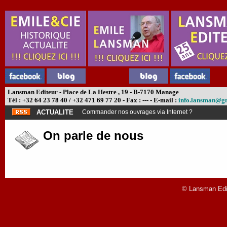
Lansman Editeur - Place de La Hestre , 19 - B-7170 Manage
Tél : +32 64 23 78 40 / +32 471 69 77 20 - Fax : --- - E-mail :
info.lansman@g
ACTUALITE
Commander nos ouvrages via Internet ?
On parle de nous
© Lansman Edit