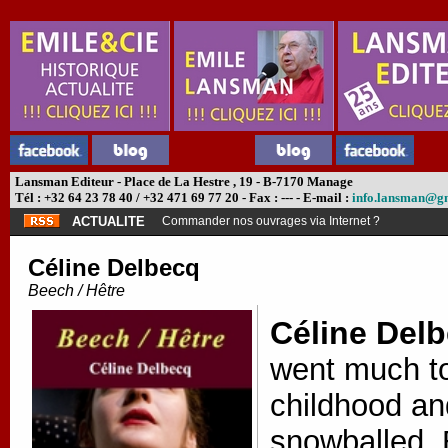
Lansman Editeur - Place de La Hestre , 19 - B-7170 Manage
Tél : +32 64 23 78 40 / +32 471 69 77 20 - Fax : --- - E-mail :
info.lansman@g
ACTUALITE
Commander nos ouvrages via Internet ?
Céline Delbecq
Beech / Hêtre
Céline Del
went much t
childhood an
snowballed. 