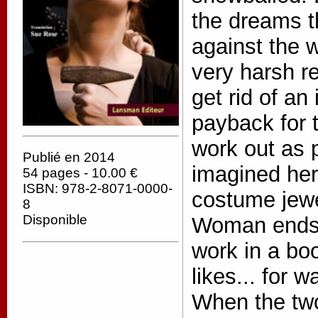
the dreams t
against the 
very harsh re
get rid of an
payback for t
work out as 
Publié en 2014
imagined hers
54 pages - 10.00 €
ISBN: 978-2-8071-0000-
costume jewe
8
Disponible
Woman ends
work in a bo
likes... for w
When the tw