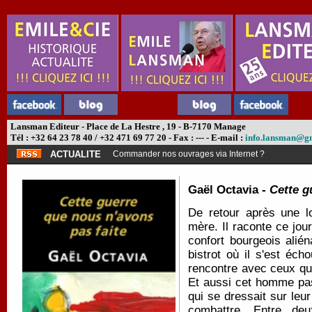
Lansman Editeur - Place de La Hestre , 19 - B-7170 Manage
Tél : +32 64 23 78 40 / +32 471 69 77 20 - Fax : --- - E-mail :
info.lansman@g
ACTUALITE
Commander nos ouvrages via Internet ?
Gaël Octavia -
Cette g
De retour après une l
mère. Il raconte ce jour
confort bourgeois alié
bistrot où il s'est é
rencontre avec ceux qu
Et aussi cet homme pas
qui se dressait sur le
combattre. Entre de