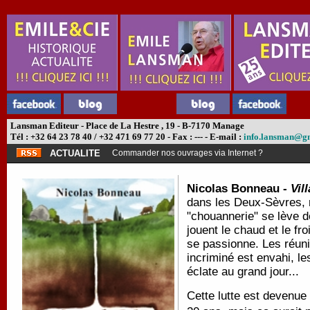
Lansman Editeur - Place de La Hestre , 19 - B-7170 Manage
Tél : +32 64 23 78 40 / +32 471 69 77 20 - Fax : --- - E-mail :
info.lansman@g
ACTUALITE
Commander nos ouvrages via Internet ?
Nicolas Bonneau -
Vil
dans les Deux-Sèvres, ré
"chouannerie" se lève 
jouent le chaud et le fr
se passionne. Les réun
incriminé est envahi, le
éclate au grand jour...
Cette lutte est devenue