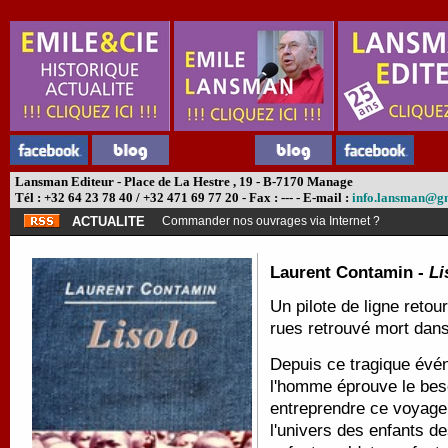
Lansman Editeur - Place de La Hestre , 19 - B-7170 Manage
Tél : +32 64 23 78 40 / +32 471 69 77 20 - Fax : --- - E-mail :
info.lansman@g
ACTUALITE
Commander nos ouvrages via Internet ?
Laurent Contamin -
Li
Un pilote de ligne retou
rues retrouvé mort dans 
Depuis ce tragique évén
l'homme éprouve le beso
entreprendre ce voyage 
l'univers des enfants d