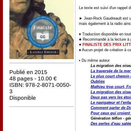
Le texte est suivi d'un rappel 
► Jean-Rock Gaudreault est un 
mais également à la radio ainsi
♦ Traduction disponible en tou
♣ Recommandé à la lecture à par
♥
FINALISTE DES PRIX LI
♠ Aucun projet de création à ce
• Du même auteur
La migration des oise
La traversée de la mer
Publié en 2015
Le plus court chemin e
48 pages - 10.00 €
Oubliés
ISBN: 978-2-8071-0050-
Mathieu trop court, Fr
3
La migration des oise
Disponible
Deux pas vers les étoi
Le navigateur et l'enfa
Comment parler de Di
Pour ceux qui croient 
Génération téflon - gé
Des perles d'eau salée