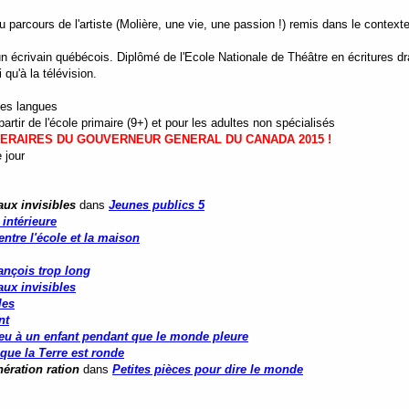
du parcours de l'artiste (Molière, une vie, une passion !) remis dans le context
écrivain québécois. Diplômé de l'Ecole Nationale de Théâtre en écritures dra
 qu'à la télévision.
tes langues
tir de l'école primaire (9+) et pour les adultes non spécialisés
TTERAIRES DU GOUVERNEUR GENERAL DU CANADA 2015 !
 jour
aux invisibles
dans
Jeunes publics 5
 intérieure
ntre l'école et la maison
ançois trop long
aux invisibles
les
nt
eu à un enfant pendant que le monde pleure
que la Terre est ronde
nération ration
dans
Petites pièces pour dire le monde