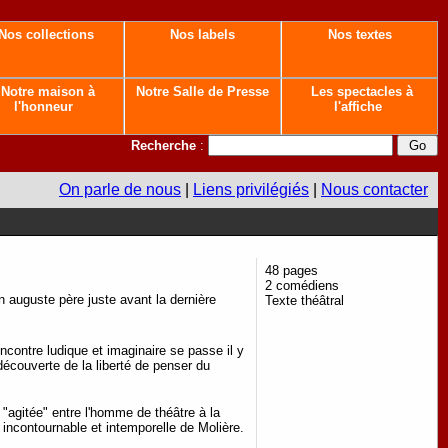
Nos collections
Nos labels
Nos textes
Notre maison à
Notre Salle de Presse
Les spectacles à
l'honneur
l'affiche
Recherche
:
On parle de nous
|
Liens privilégiés
|
Nous contacter
48 pages
2 comédiens
n auguste père juste avant la dernière
Texte théâtral
ncontre ludique et imaginaire se passe il y
 découverte de la liberté de penser du
e "agitée" entre l'homme de théâtre à la
 incontournable et intemporelle de Molière.