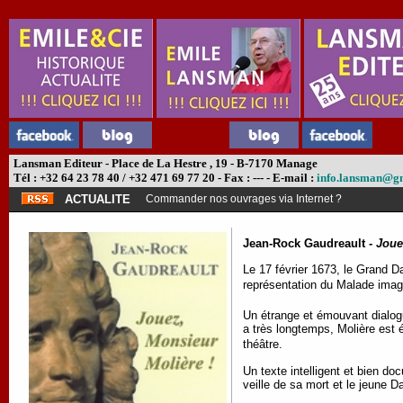
Lansman Editeur - Place de La Hestre , 19 - B-7170 Manage
Tél : +32 64 23 78 40 / +32 471 69 77 20 - Fax : --- - E-mail :
info.lansman@g
ACTUALITE
Commander nos ouvrages via Internet ?
Jean-Rock Gaudreault -
Joue
Le 17 février 1673, le Grand D
représentation du Malade imag
Un étrange et émouvant dialogu
a très longtemps, Molière est é
théâtre.
Un texte intelligent et bien do
veille de sa mort et le jeune D