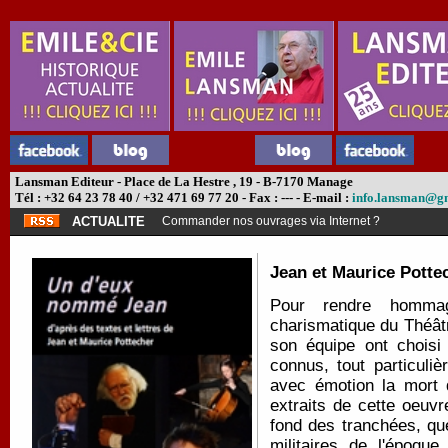
Lansman Editeur - Place de La Hestre , 19 - B-7170 Manage
Tél : +32 64 23 78 40 / +32 471 69 77 20 - Fax : --- - E-mail :
info.lansman@g
ACTUALITE
Commander nos ouvrages via Internet ?
Jean et Maurice Potte
Pour rendre hommag
charismatique du Théât
son équipe ont choisi
connus, tout particuli
avec émotion la mort d
extraits de cette oeuvr
fond des tranchées, q
militaires de l'époqu