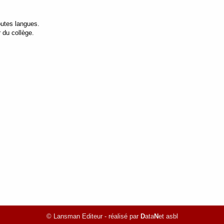
outes langues.
r du collège.
© Lansman Editeur - réalisé par
D
ata
N
et asbl