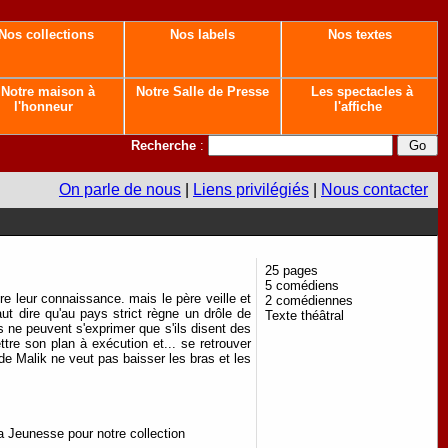
Nos collections
Nos labels
Nos textes
Notre maison à
Notre Salle de Presse
Les spectacles à
l'honneur
l'affiche
Recherche
:
On parle de nous
|
Liens privilégiés
|
Nous contacter
25 pages
5 comédiens
ire leur connaissance. mais le père veille et
2 comédiennes
ut dire qu'au pays strict règne un drôle de
Texte théâtral
s ne peuvent s'exprimer que s'ils disent des
re son plan à exécution et... se retrouver
de Malik ne veut pas baisser les bras et les
a Jeunesse pour notre collection