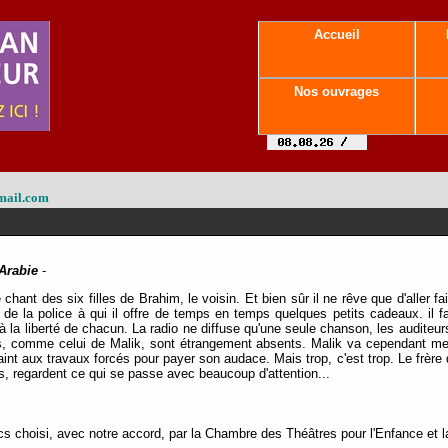
Accueil
Nos ouvrages
mail.com
Arabie
-
 chant des six filles de Brahim, le voisin. Et bien sûr il ne rêve que d'aller fa
de la police à qui il offre de temps en temps quelques petits cadeaux. il fa
à la liberté de chacun. La radio ne diffuse qu'une seule chanson, les auditeur
s, comme celui de Malik, sont étrangement absents. Malik va cependant mett
int aux travaux forcés pour payer son audace. Mais trop, c'est trop. Le frère 
és, regardent ce qui se passe avec beaucoup d'attention...
s choisi, avec notre accord, par la Chambre des Théâtres pour l'Enfance et l