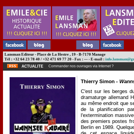
Lansman Editeur - Place de La Hestre , 19 - B-7170 Manage
Tél : +32 64 23 78 40 / +32 471 69 77 20 - Fax : --- - E-mail :
info.lansman@g
ACTUALITE
Commander nos ouvrages via Internet ?
Thierry Simon -
Wanns
C'est sur les berges d
dramaturge allemand He
au même endroit que se 
de la planification pa
l'extermination massive
des premiers postes fr
Berlin en 1989. Quelqu
de cet espace liquide