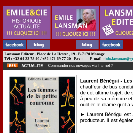
Lansman Editeur - Place de La Hestre , 19 - B-7170 Manage
Tél : +32 64 23 78 40 / +32 471 69 77 20 - Fax : --- - E-mail :
info.lansman@g
ACTUALITE
Commander nos ouvrages via Internet ?
Laurent Bénégui -
Les
chauffeur de bus condui
de cet ultime trajet, d
à peu de sa mémoire et l
oublier le drame qu'il a
► Laurent Bénégui est a
producteur. Il est égale