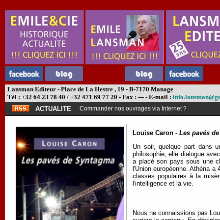
Lansman Editeur - Place de La Hestre , 19 - B-7170 Manage
Tél : +32 64 23 78 40 / +32 471 69 77 20 - Fax : --- - E-mail :
info.lansman@g
ACTUALITE
Commander nos ouvrages via Internet ?
Louise Caron -
Les pavés d
Un soir, quelque part dans u
philosophie, elle dialogue ave
a placé son pays sous une cha
l'Union européenne. Athéna a 4
classes populaires à la misèr
l'intelligence et la vie.
Nous ne connaissions pas Louise