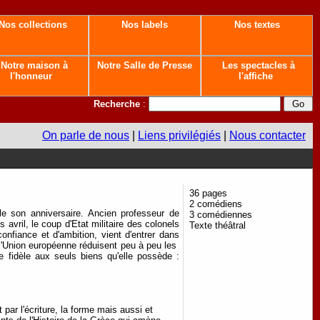
Nos collections
Nos labels
Nos textes
Notre maison à
Notre Salle de Presse
Les spectacles à
l'honneur
l'affiche
Recherche
:
On parle de nous
|
Liens privilégiés
|
Nous contacter
36 pages
2 comédiens
e son anniversaire. Ancien professeur de
3 comédiennes
avril, le coup d'Etat militaire des colonels
Texte théâtral
fiance et d'ambition, vient d'entrer dans
 l'Union européenne réduisent peu à peu les
e fidèle aux seuls biens qu'elle possède :
par l'écriture, la forme mais aussi et