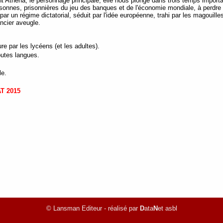
ant Athéna, le personnage principale, elle nous plonge dans trois temps import
onnes, prisonnières du jeu des banques et de l'économie mondiale, à perdre t
r un régime dictatorial, séduit par l'idée européenne, trahi par les magouilles 
ancier aveugle.
re par les lycéens (et les adultes).
outes langues.
le.
AT 2015
© Lansman Editeur - réalisé par
D
ata
N
et asbl