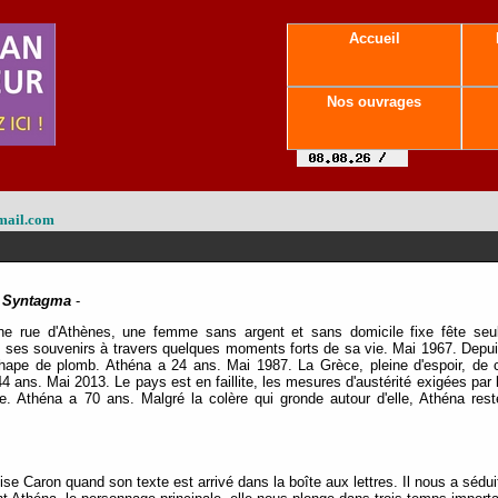
Accueil
Nos ouvrages
mail.com
e Syntagma
-
ne rue d'Athènes, une femme sans argent et sans domicile fixe fête seul
c ses souvenirs à travers quelques moments forts de sa vie. Mai 1967. Depuis 
pe de plomb. Athéna a 24 ans. Mai 1987. La Grèce, pleine d'espoir, de con
4 ans. Mai 2013. Le pays est en faillite, les mesures d'austérité exigées par
e. Athéna a 70 ans. Malgré la colère qui gronde autour d'elle, Athéna rest
 Caron quand son texte est arrivé dans la boîte aux lettres. Il nous a séduit 