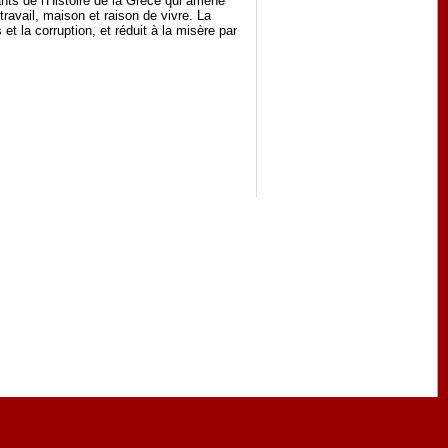
ants de l'Histoire de la Grèce qui amène
ravail, maison et raison de vivre. La
et la corruption, et réduit à la misère par