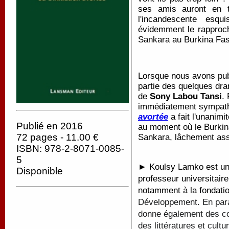
ses amis auront en 
l'incandescente esqu
évidemment le rapproc
Sankara au Burkina Fas
Lorsque nous avons publ
partie des quelques dra
de
Sony Labou Tansi
.
immédiatement sympath
avortée
a fait l'unanimi
Publié en 2016
au moment où le Burkin
72 pages - 11.00 €
Sankara, lâchement ass
ISBN: 978-2-8071-0085-
5
► Koulsy Lamko est un 
Disponible
professeur universitaire
notamment à la fondati
Développement. En paral
donne également des con
des littératures et cultu