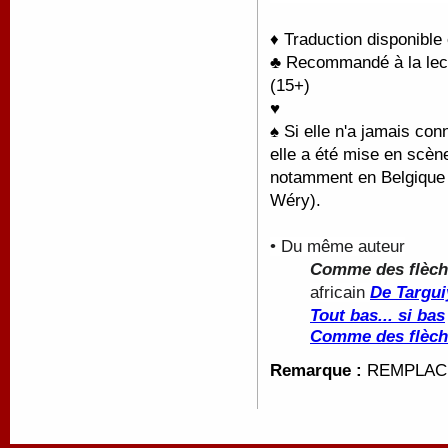
♦ Traduction disponible
♣ Recommandé à la lectu
(15+)
♥
♠ Si elle n'a jamais co
elle a été mise en scèn
notamment en Belgique 
Wéry).
• Du même auteur
Comme des flèch
africain
De Targui
Tout bas... si bas
Comme des flèch
Remarque :
REMPLACE