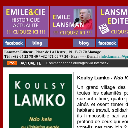
Lansman Editeur - Place de La Hestre , 19 - B-7170 Manage
Tél : +32 64 23 78 40 / +32 471 69 77 20 - Fax : --- - E-mail :
info.lansman@g
ACTUALITE
Commander nos ouvrages via Internet ?
Koulsy Lamko -
Ndo Ke
Un grand village des
toutes les calamités p
sursaut ultime, quatre 
aînés et osent tenter 
habitant travail, solidar
ils l'impossible pari a
profond de ceux qui voi
vont-ils pas trop loin 