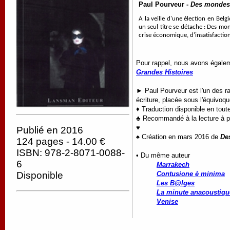
Paul Pourveur -
Des mondes 
A la veille d'une élection en Bel
un seul titre se détache : Des mo
crise économique, d'insatisfaction
Pour rappel, nous avons égalem
Grandes Histoires
► Paul Pourveur est l'un des r
écriture, placée sous l'équivoq
♦ Traduction disponible en tout
♣ Recommandé à la lecture à par
♥
Publié en 2016
♠ Création en mars 2016 de
De
124 pages - 14.00 €
ISBN: 978-2-8071-0088-
• Du même auteur
6
Marrakech
Disponible
Contusione è minima
Les B@lges
La minute anacoustiqu
Venise