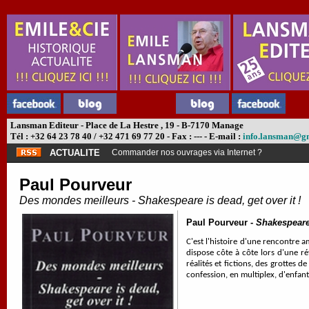
Lansman Editeur - Place de La Hestre , 19 - B-7170 Manage
Tél : +32 64 23 78 40 / +32 471 69 77 20 - Fax : --- - E-mail :
info.lansman@g
ACTUALITE
Commander nos ouvrages via Internet ?
Paul Pourveur
Des mondes meilleurs - Shakespeare is dead, get over it !
Paul Pourveur -
Shakespeare 
C'est l'histoire d'une rencontre 
dispose côte à côte lors d'une r
réalités et fictions, des grottes
confession, en multiplex, d'enfant