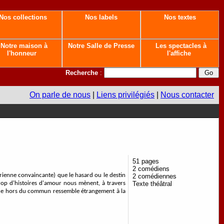
Nos collections
Nos labels
Nos textes
Notre maison à
Notre Salle de Presse
Les spectacles à
l'honneur
l'affiche
Recherche
:
On parle de nous
|
Liens privilégiés
|
Nous contacter
51 pages
2 comédiens
arienne convaincante) que le hasard ou le destin
2 comédiennes
Texte théâtral
rop d'histoires d'amour nous mènent, à travers
pièce hors du commun ressemble étrangement à la