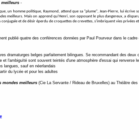
meilleurs
-
gique, un homme politique, Raymond, attend que sa "plume", Jean-Pierre, lui écrive so
ndes meilleurs. Mais on apprend qu'Henri, son opposant le plus dangereux, a disparu 
 conjugale et de désir éperdu de croquettes de crevettes, s'imbriquent vies privées et 
ent publié quatre des conférences données par Paul Pourveur dans le cadre d
ares dramaturges belges parfaitement bilingues. Se recommandant des deux c
ue et l'ambiguïté sont souvent teintés d'une atmosphère d'essai qui renverse 
es langues, sauf en néerlandais
tir du lycée et pour les adultes
s mondes meilleurs
(Cie La Servante / Rideau de Bruxelles) au Théâtre des 
e