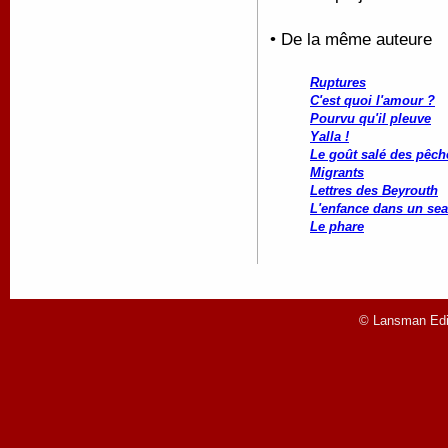
• De la même auteure
Ruptures
C'est quoi l'amour ?
Pourvu qu'il pleuve
Yalla !
Le goût salé des pêch
Migrants
Lettres des Beyrouth
L'enfance dans un sea
Le phare
© Lansman Edit