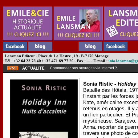
Lansman Editeur - Place de La Hestre , 19 - B-7170 Manage
Tél : +32 64 23 78 40 / +32 471 69 77 20 - Fax : --- - E-mail :
info.lansman@g
ACTUALITE
Commander nos ouvrages via Internet ?
Sonia Ristic -
Holiday 
Bataille des Hôtels, 197
l'instant par les forces
Kate, américaine excent
retenus en otages. Il y
un lien particulier. Et 
mystérieuse. Sarajevo,
Anna, reporter de guerre,
travers une photo de c