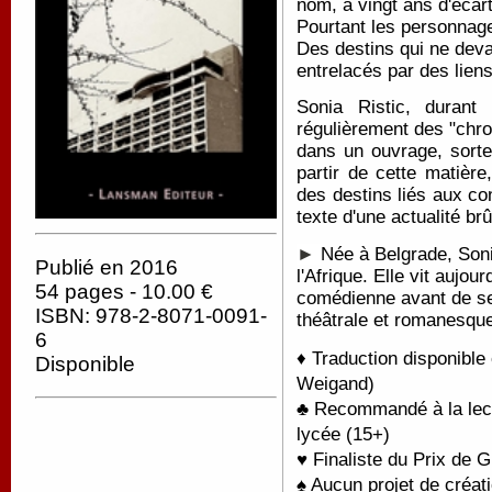
nom, à vingt ans d'écart
Pourtant les personnages
Des destins qui ne deva
entrelacés par des lien
Sonia Ristic, d
urant
régulièrement des "chr
dans un ouvrage, sort
partir de cette matière
des destins liés aux co
texte d'une actualité b
►
Née à Belgrade, Sonia
Publié en 2016
l'Afrique. Elle vit aujou
54 pages - 10.00 €
comédienne avant de se 
ISBN: 978-2-8071-0091-
théâtrale et romanesqu
6
♦ Traduction disponible
Disponible
Weigand)
♣ Recommandé à la lect
lycée (15+)
♥ Finaliste du Prix de 
♠ Aucun projet de créati