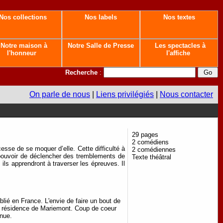
Nos collections
Nos labels
Nos textes
Notre maison à
Notre Salle de Presse
Les spectacles à
l'honneur
l'affiche
Recherche
:
On parle de nous
|
Liens privilégiés
|
Nous contacter
29 pages
2 comédiens
cesse de se moquer d’elle. Cette difficulté à
2 comédiennes
e pouvoir de déclencher des tremblements de
Texte théâtral
 ils apprendront à traverser les épreuves. Il
lié en France. L'envie de faire un bout de
 la résidence de Mariemont. Coup de coeur
nnue.