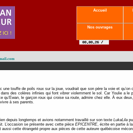
Accueil
Nos ouvrages
mail.com
ec une touffe de poils roux sur la joue, voudrait que son père la voie et qu’on 
 dans des colères infinies qui font vibrer violemment le sol. Car Youlie a l
t ce qu’Ewan, le garçon roux qui croise sa route, admire chez elle. À eux deux,
rvivre à ses parents.
en depuis longtemps et avions notamment travaillé sur son texte
LukaLila
pub
it. L’occasion se présente avec cette pièce
EPICENTRE
, écrite en partie à
et aussi cette étrangeté propre aux pièces de cette auteure québécoise méco