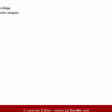
 collège.
outes langues.
© Lansman Editeur - réalisé par
D
ata
N
et asbl