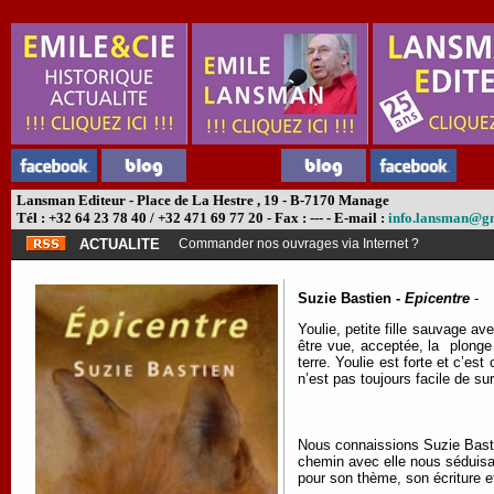
Lansman Editeur - Place de La Hestre , 19 - B-7170 Manage
Tél : +32 64 23 78 40 / +32 471 69 77 20 - Fax : --- - E-mail :
info.lansman@g
ACTUALITE
Commander nos ouvrages via Internet ?
Suzie Bastien -
Epicentre
-
Youlie, petite fille sauvage av
être vue, acceptée, la
plonge
terre. Youlie est forte et c’es
n’est pas toujours facile de su
Nous connaissions Suzie Basti
chemin avec elle nous séduisa
pour son thème, son écriture 