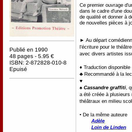
Ce premier ouvrage d'un
dans le cadre d'une doub
de qualité et donner à
de nouvelles pièces à j
► Au départ comédienne
l'écriture pour le théâtr
Publié en 1990
avec divers artistes iss
48 pages - 5.95 €
ISBN: 2-872828-010-8
♦ Traduction disponible
Epuisé
♣ Recommandé à la lectu
♥
♠
Cassandre graffiti
, 
a été créée à plusieurs 
théâtraux en milieu scol
• De la même auteure
Adèle
Loin de Linden