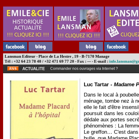
Lansman Editeur - Place de La Hestre , 19 - B-7170 Manage
Tél : +32 64 23 78 40 / +32 471 69 77 20 - Fax : --- - E-mail :
info.lansman@g
ACTUALITE
Commander nos ouvrages via Internet ?
Luc Tartar -
Madame Pl
Dans le local à poubell
ménage, tombe nez à ne
elle le fait d'être insens
poursuit dans les couloi
dédale aux portes secrè
phénomènes : La femme
Le greffon… C'est dans 
bulle, que Madame Placa