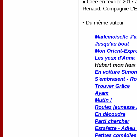
♠ Créé en
février 2017 
Renaud, Compagnie L'Es
• Du même auteur
Mademoiselle J'a
Jusqu'au bout
Mon Orient-Expr
Les yeux d'Anna
Hubert mon faux
En voiture Simo
S'embrasent - Ro
Trouver Grâce
Ayam
Mutin !
Roulez jeunesse 
En découdre
Parti chercher
Estafette - Adieu
Petites comédies 