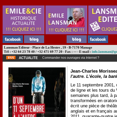
Lansman Editeur - Place de La Hestre , 19 - B-7170 Manage
Tél : +32 64 23 78 40 / +32 471 69 77 20 - Fax : --- - E-mail :
info.lansman@g
ACTUALITE
Commander nos ouvrages via Internet ?
Jean-Charles Morissea
l'autre. L'école, la ba
Le 11 septembre 2001, u
de ligne et les tours d
semaines plus tard, à p
transformées en oratori
écrit une pièce de théâ
anglais et en français 
2011, quarante-quatre j