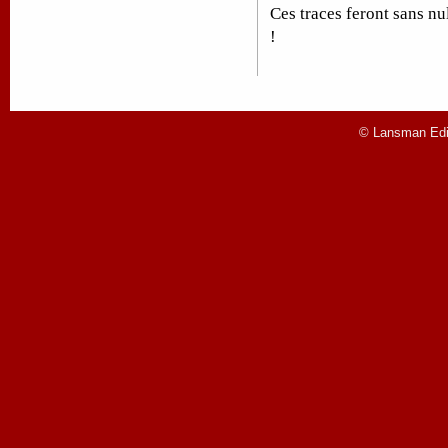
Ces traces feront sans nu
!
© Lansman Edit