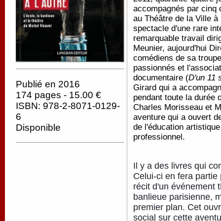
accompagnés par cinq c
au Théâtre de la Ville à
spectacle d'une rare inte
remarquable travail dir
Meunier, aujourd'hui Di
comédiens de sa troupe
passionnés et l'associa
documentaire (
D'un 11 
Publié en 2016
Girard qui a accompagn
174 pages - 15.00 €
pendant toute la durée 
ISBN: 978-2-8071-0129-
Charles Morisseau et Ma
6
aventure qui a ouvert d
Disponible
de l'éducation artistique
professionnel.
Il y a des livres qui c
Celui-ci en fera parti
récit d'un événement t
banlieue parisienne, 
premier plan.
Cet ouvra
social sur cette avent