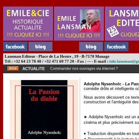
Lansman Editeur - Place de La Hestre , 19 - B-7170 Manage
Tél : +32 64 23 78 40 / +32 471 69 77 20 - Fax : --- - E-mail :
info.lansman@g
ACTUALITE
Commander nos ouvrages via Internet ?
Adolphe Nysenholc -
La Pas
comédie drôle et intelligente o
Nous avons découvert ce texte 
construction et l'ambiguïté d
► Adolphe Nysenholc est un aut
cinéma et plus précisément sur
♦ Traduction disponible en tou