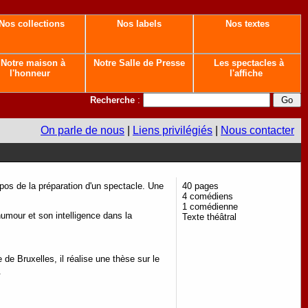
Nos collections
Nos labels
Nos textes
Notre maison à
Notre Salle de Presse
Les spectacles à
l'honneur
l'affiche
Recherche
:
On parle de nous
|
Liens privilégiés
|
Nous contacter
ropos de la préparation d'un spectacle. Une
40 pages
4 comédiens
1 comédienne
umour et son intelligence dans la
Texte théâtral
de Bruxelles, il réalise une thèse sur le
n.