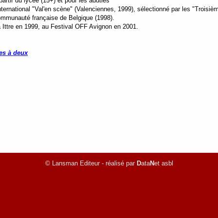
rtir du lycée (15+) et pour les adutles
nternational "Val'en scène" (Valenciennes, 1999), s
électionné par les "Troisi
Communauté française de Belgique (1998).
 Ittre en 1999, au Festival OFF Avignon en 2001.
es à deux
© Lansman Editeur - réalisé par
D
ata
N
et asbl