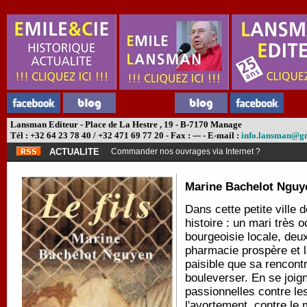
Lansman Editeur - Place de La Hestre , 19 - B-7170 Manage
Tél : +32 64 23 78 40 / +32 471 69 77 20 - Fax : --- - E-mail :
info.lansman@g
ACTUALITE
Commander nos ouvrages via Internet ?
Marine Bachelot Nguy
Dans cette petite ville
histoire : un mari très 
bourgeoisie locale, deu
pharmacie prospère et l
paisible que sa rencont
bouleverser. En se joig
passionnelles contre le
l'avortement, contre le