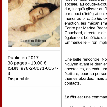
sociale, au coude-à-cou
dur, jusqu'à glisser au 
par souci d'intégration,
mener au pire.
Le fils
ex
émotion, les mécanisme
Ecrite par Marine Bache
Gauchard, directeur de 
également bénéficié du
Emmanuelle Hiron impli
Publié en 2017
Une belle rencontre. N
38 pages - 10.00 €
Nguyen avant le dernier
ISBN: 978-2-8071-0157-
spectacles, entendu une
9
écriture, pour sa perso
thèmes abordés, mais au
Disponible
contacts.
Le fils
est une command