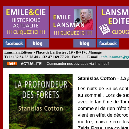
Lansman Editeur - Place de La Hestre , 19 - B-7170 Manage
Tél : +32 64 23 78 40 / +32 471 69 77 20 - Fax : --- - E-mail :
info.lansman@g
ACTUALITE
Commander nos ouvrages via Internet ?
Stanislas Cotton -
La 
Les nuits de Sirius sont
au sommeil. Lors de ses
avec le fantôme de Tomm
comme si de rien n'était
vient en effet de décroc
mettre, mais il serre les
Zelda Rose, une collègue