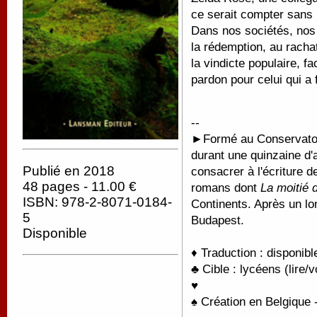
ce serait compter sans
Dans nos sociétés, nos 
la rédemption, au racha
la vindicte populaire, fa
pardon pour celui qui a fa
--
►
Formé au Conservatoir
durant une quinzaine 
Publié en 2018
consacrer à l'écriture 
48 pages - 11.00 €
romans dont
La moitié du
ISBN: 978-2-8071-0184-
Continents. Après un lo
5
Budapest.
Disponible
♦ Traduction : disponib
♣ Cible : lycéens (lire/v
♥
♠ Création en Belgique -