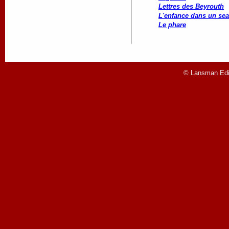
Lettres des Beyrouth
L'enfance dans un sea
Le phare
© Lansman Edit