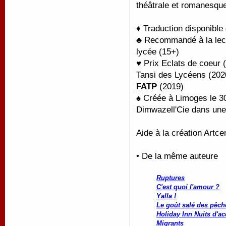
théâtrale et romanesqu
♦ Traduction disponible
♣ Recommandé à la lect
lycée (15+)
♥ Prix Eclats de coeur 
Tansi des Lycéens (202
FATP
(2019)
♠ Créée à Limoges le 3
Dimwazell'Cie dans une
Aide à la création Artc
• De la même auteure
Ruptures
C'est quoi l'amour ?
Yalla !
Le goût salé des pêch
Holiday Inn Nuits d'a
Migrants