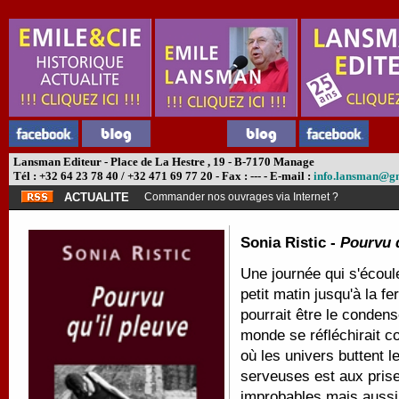
Lansman Editeur - Place de La Hestre , 19 - B-7170 Manage
Tél : +32 64 23 78 40 / +32 471 69 77 20 - Fax : --- - E-mail :
info.lansman@g
ACTUALITE
Commander nos ouvrages via Internet ?
Sonia Ristic -
Pourvu q
Une journée qui s'écoul
petit matin jusqu'à la f
pourrait être le condens
monde se réfléchirait 
où les univers buttent l
serveuses est aux pris
improbables mais aussi 