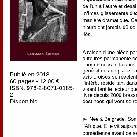
de l'un à l'autre et dess
infimes glissements d'e
manière dramatique. Ca
n'auraient jamais dû se 
liés.
A raison d'une pièce pa
auteures permanente de 
comme nous le faisons au
général mis en place pou
Publié en 2018
avis croisés se révèlen
60 pages - 12.00 €
l'intérêt réside tant da
ISBN: 978-2-8071-0185-
visant tant le lecteur q
2
livre depuis 2009 brass
Disponible
destinées qui vont se re
►
Née à Belgrade, Sonia
l'Afrique. Elle vit aujou
comédienne avant de se 