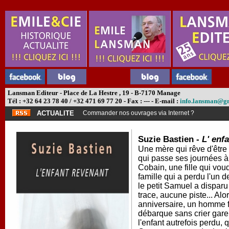
Lansman Editeur - Place de La Hestre , 19 - B-7170 Manage
Tél : +32 64 23 78 40 / +32 471 69 77 20 - Fax : --- - E-mail :
info.lansman@g
ACTUALITE
Commander nos ouvrages via Internet ?
Suzie Bastien -
L' enf
Une mère qui rêve d'être
qui passe ses journées à 
Cobain, une fille qui voudr
famille qui a perdu l'un de
le petit Samuel a disparu
trace, aucune piste... Al
anniversaire, un homme f
débarque sans crier gare. I
l'enfant autrefois perdu, q