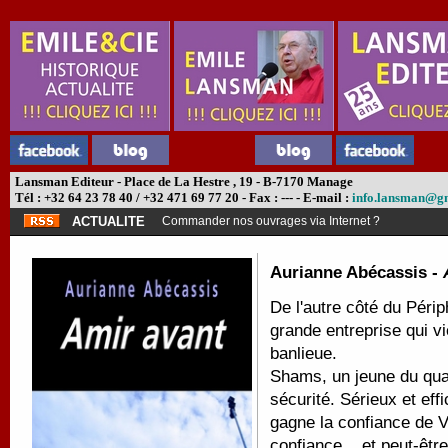
Lansman Editeur - Place de La Hestre , 19 - B-7170 Manage
Tél : +32 64 23 78 40 / +32 471 69 77 20 - Fax : --- - E-mail :
info.lansman@g
ACTUALITE
Commander nos ouvrages via Internet ?
Aurianne Abécassis -
De l'autre côté du Périp
grande entreprise qui vi
banlieue.
Shams, un jeune du qua
sécurité. Sérieux et eff
gagne la confiance de V
confiance... et peut-êtr