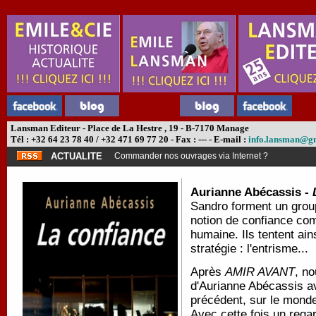
Lansman Editeur - Place de La Hestre , 19 - B-7170 Manage
Tél : +32 64 23 78 40 / +32 471 69 77 20 - Fax : --- - E-mail :
info.lansman@g
ACTUALITE
Commander nos ouvrages via Internet ?
Aurianne Abécassis -
Sandro forment un groupe
notion de confiance com
humaine. Ils tentent ai
stratégie : l'entrisme...
Après
AMIR AVANT
, no
d'Aurianne Abécassis 
précédent, sur le monde 
Avec cette fois un regar