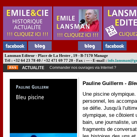
Lansman Editeur - Place de La Hestre , 19 - B-7170 Manage
Tél : +32 64 23 78 40 / +32 471 69 77 20 - Fax : --- - E-mail :
info.lansman@g
ACTUALITE
Commander nos ouvrages via Internet ?
Pauline Guillerm -
Ble
Une piscine olympique. 
personnel, les accompag
se défie. Jusqu'à l'ultim
olympique, se côtoient 
bain, une journaliste, 
fragments de conversati
les histoires des uns et