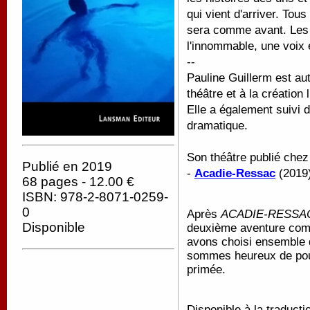
qui vient d'arriver. Tous
sera comme avant. Les d
l'innommable, une voix 
--
Pauline Guillerm est au
théâtre et à la création 
Elle a également suivi d
dramatique.
Son théâtre publié che
Publié en 2019
-
Acadie-Ressac
(2019
68 pages - 12.00 €
ISBN: 978-2-8071-0259-
0
Après
ACADIE-RESSA
Disponible
deuxième aventure co
avons choisi ensemble d
sommes heureux de pour
primée.
Disponible à la traducti