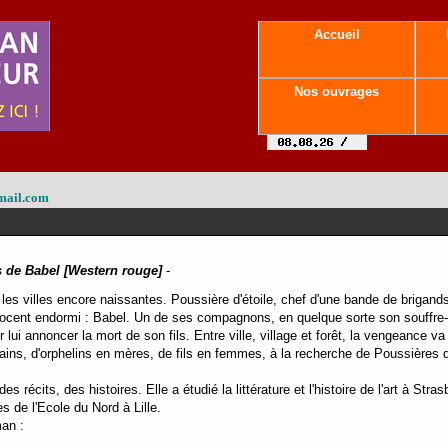
Accueil
Nos ouvrages
mail.com
s de Babel [Western rouge]
-
les villes encore naissantes. Poussière d'étoile, chef d'une bande de brigand
ocent endormi : Babel. Un de ses compagnons, en quelque sorte son souffre-do
lui annoncer la mort de son fils. Entre ville, village et forêt, la vengeance va 
ns, d'orphelins en mères, de fils en femmes, à la recherche de Poussières d'
es récits, des histoires. Elle a étudié la littérature et l'histoire de l'art à Str
s de l'Ecole du Nord à Lille.
man :