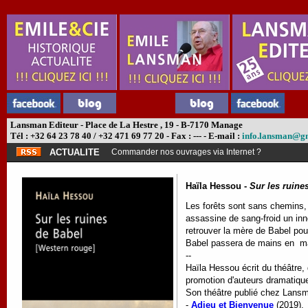
Lansman Editeur - Place de La Hestre , 19 - B-7170 Manage
Tél : +32 64 23 78 40 / +32 471 69 77 20 - Fax : --- - E-mail :
info.lansman@g
ACTUALITE
Commander nos ouvrages via Internet ?
Haïla Hessou -
Sur les ruine
Les forêts sont sans chemins, 
assassine de sang-froid un inn
retrouver la mère de Babel pour 
Babel passera de mains en mai
--
Haïla Hessou écrit du théâtre, d
promotion d'auteurs dramatique
Son théâtre publié chez Lans
-
Adieu et Bienvenue
(2019).