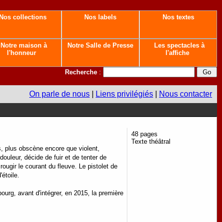
Nos collections
Nos labels
Nos textes
Notre maison à
Notre Salle de Presse
Les spectacles à
l'honneur
l'affiche
Recherche
:
On parle de nous
|
Liens privilégiés
|
Nous contacter
48 pages
Texte théâtral
s, plus obscène encore que violent,
uleur, décide de fuir et de tenter de
rougir le courant du fleuve. Le pistolet de
étoile.
asbourg, avant d'intégrer, en 2015, la première