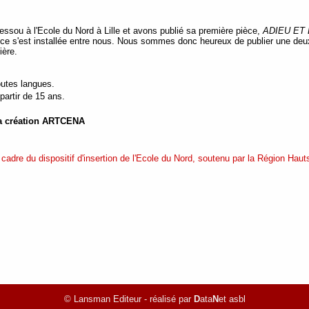
ssou à l'Ecole du Nord à Lille et avons publié sa première pièce,
ADIEU ET
iance s'est installée entre nous. Nous sommes donc heureux de publier une deu
ière.
outes langues.
partir de 15 ans.
 la création ARTCENA
cadre du dispositif d'insertion de l'Ecole du Nord, soutenu par la Région Hauts
© Lansman Editeur - réalisé par
D
ata
N
et asbl