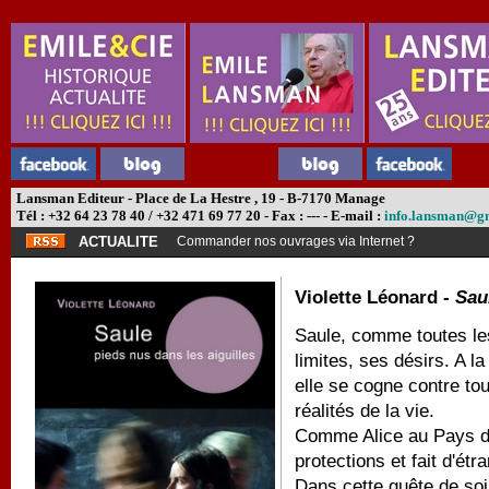
Lansman Editeur - Place de La Hestre , 19 - B-7170 Manage
Tél : +32 64 23 78 40 / +32 471 69 77 20 - Fax : --- - E-mail :
info.lansman@g
ACTUALITE
Commander nos ouvrages via Internet ?
Violette Léonard -
Sau
Saule, comme toutes le
limites, ses désirs. A l
elle se cogne contre tou
réalités de la vie.
Comme Alice au Pays de
protections et fait d'étr
Dans cette quête de soi