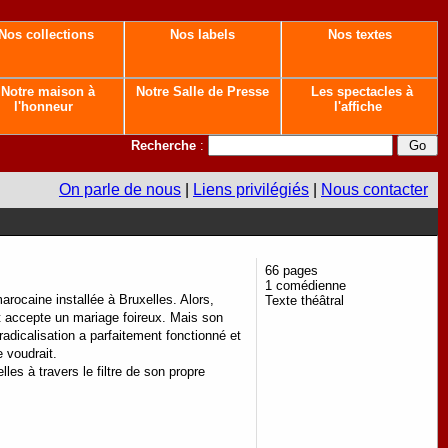
Nos collections
Nos labels
Nos textes
Notre maison à
Notre Salle de Presse
Les spectacles à
l'honneur
l'affiche
Recherche
:
On parle de nous
|
Liens privilégiés
|
Nous contacter
66 pages
1 comédienne
rocaine installée à Bruxelles. Alors,
Texte théâtral
t accepte un mariage foireux. Mais son
 radicalisation a parfaitement fonctionné et
e voudrait.
les à travers le filtre de son propre