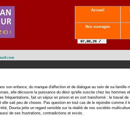
Accueil
Nos ouvrages
mail.com
ns son enfance, du manque d'affection et de dialogue au sein de sa famille ma
amais, elle découvre la puissance du désir qu'elle suscite chez les hommes e
s fréquentations, fait un séjour en prison et en sort transformé : le travail de
 elle sait peu de choses. Pas question en tout cas de le rejoindre comme il l
ité, Dounia jette un regard sensible sur la réalité de nos sociétés multiculturel
ssi de ses frustrations, contradictions et excès.