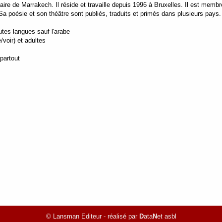
aire de Marrakech. Il réside et travaille depuis 1996 à Bruxelles. Il est memb
 Sa poésie et son théâtre sont publiés, traduits et primés dans plusieurs pays.
utes langues sauf l'arabe
e/voir) et adultes
 partout
© Lansman Editeur - réalisé par
D
ata
N
et asbl