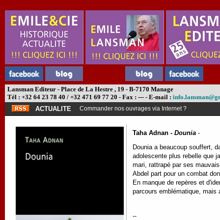
Lansman Editeur - Place de La Hestre , 19 - B-7170 Manage
Tél : +32 64 23 78 40 / +32 471 69 77 20 - Fax : --- - E-mail :
info.lansman@g
ACTUALITE
Commander nos ouvrages via Internet ?
Taha Adnan -
Dounia
-
Dounia a beaucoup souffert, da
adolescente plus rebelle que j
mari, rattrapé par ses mauvaise
Abdel part pour un combat dont
En manque de repères et d'ident
parcours emblématique, mais au
--