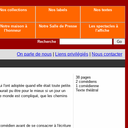
Nos collections
Nos labels
Nos textes
Notre maison à
Notre Salle de Presse
Les spectacles à
l'honneur
l'affiche
Recherche
:
On parle de nous
|
Liens privilégiés
|
Nous contacter
38 pages
2 comédiens
 l'ont adoptée quand elle était toute petite.
1 comédienne
Texte théâtral
urait pu être pour le mieux si un jour un
 le monde est compliqué, que les chemins
omédien avant de se consacrer à l'écriture