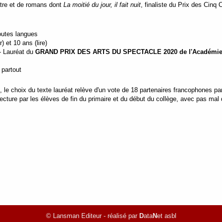
tre et de romans dont
La moitié du jour, il fait nuit
, finaliste du Prix des Cinq
toutes langues
r) et 10 ans (lire)
- Lauréat du
GRAND PRIX DES ARTS DU SPECTACLE 2020 de l'Académie roya
 partout
le choix du texte lauréat relève d'un vote de 18 partenaires francophones par
lecture par les élèves de fin du primaire et du début du collège, avec pas mal
© Lansman Editeur - réalisé par
D
ata
N
et asbl