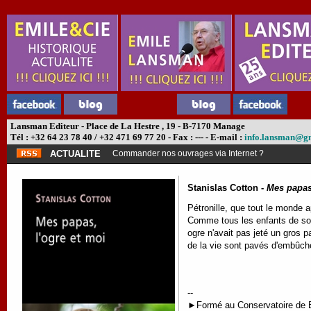
Lansman Editeur - Place de La Hestre , 19 - B-7170 Manage
Tél : +32 64 23 78 40 / +32 471 69 77 20 - Fax : --- - E-mail :
info.lansman@g
ACTUALITE
Commander nos ouvrages via Internet ?
Stanislas Cotton -
Mes papas,
Pétronille, que tout le monde a
Comme tous les enfants de son â
ogre n'avait pas jeté un gros 
de la vie sont pavés d'embûch
--
►
Formé au Conservatoire de B