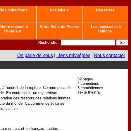
Nos collections
Nos labels
Nos textes
Notre maison à
Notre Salle de Presse
Les spectacles à
l'honneur
l'affiche
Recherche
:
On parle de nous
|
Liens privilégiés
|
Nous contacter
69 pages
4 comédiens
e, à l'endroit de la rupture. Comme poussés
3 comédiennes
Texte théâtral
nde. En contrepoint, un mystérieux
ploration des ressorts des relations intimes,
déroute du monde. Ça commence et ça se
es bascule.
ure en turc et en français: théâtre,