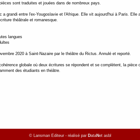
 pièces sont traduites et jouées dans de nombreux pays.
a grandi entre l'ex-Yougoslavie et l'Afrique. Elle vit aujourd'hui à Paris. El
écriture théâtrale et romanesque.
outes langues
dultes
ovembre 2020 à Saint-Nazaire par le théâtre du Rictus. Annulé et reporté.
cohérence globale où deux écritures se répondent et se complètent, la pièce 
otamment des étudiants en théâtre.
© Lansman Editeur - réalisé par
D
ata
N
et asbl