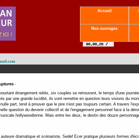
Accueil
Nos ouvrages
mail.com
uptures
-
pourtant étrangement reliés, six couples se retrouvent, le temps d'une journé
més par une grande lucidité, ils vont remettre en question leurs visions du mo
ulle part, tend à prouver que le pire n'est pas toujours certain. A travers l'ex
nelle question du devenir collectif et de l'engagement personnel face à la 
sicale hollywoodienne. Mais entre les deux, le destin des douze personnag
auteure dramatique et scénariste, Sedef Ecer pratique plusieurs formes d'écrit