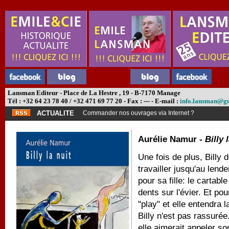
Lansman Editeur - Place de La Hestre , 19 - B-7170 Manage
Tél : +32 64 23 78 40 / +32 471 69 77 20 - Fax : --- - E-mail :
info.lansman@g
ACTUALITE
Commander nos ouvrages via Internet ?
Aurélie Namur -
Billy 
Une fois de plus, Billy d
travailler jusqu'au len
pour sa fille: le cartable
dents sur l'évier. Et po
"play" et elle entendra l
Billy n'est pas rassurée
elle aimerait appeler so