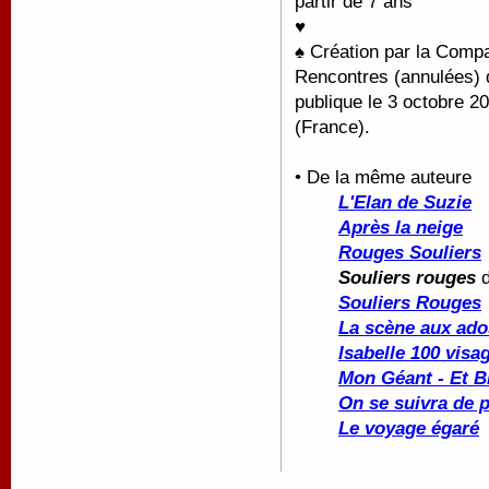
partir de 7 ans
♥
♠
Création par la Compa
Rencontres (annulées) 
publique le 3 octobre 2
(France).
• De la même auteure
L'Elan de Suzie
Après la neige
Rouges Souliers
Souliers rouges
d
Souliers Rouges
La scène aux ado
Isabelle 100 visa
Mon Géant - Et B
On se suivra de 
Le voyage égaré