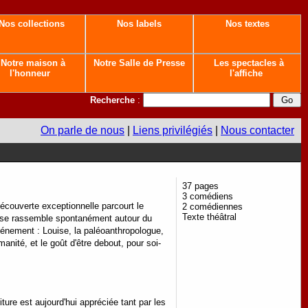
Nos collections
Nos labels
Nos textes
Notre maison à
Notre Salle de Presse
Les spectacles à
l'honneur
l'affiche
Recherche
:
On parle de nous
|
Liens privilégiés
|
Nous contacter
37 pages
3 comédiens
découverte exceptionnelle parcourt le
2 comédiennes
Texte théâtral
ui se rassemble spontanément autour du
vénement : Louise, la paléoanthropologue,
anité, et le goût d'être debout, pour soi-
ture est aujourd'hui appréciée tant par les