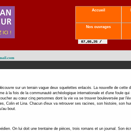
Accueil
Nos ouvrages
mail.com
n découvre sur un terrain vague deux squelettes enlacés. La nouvelle de cette 
me à la fois de la communauté archéologique internationale et d'une foule q
 toucher au cœur cinq personnes dont la vie va se trouver bouleversée par l'é
s, Colin et Lina. Chacun d'eux va retrouver ses racines, son histoire, son hum
u'au bout.
dien. On lui doit une trentaine de pièces, trois romans et un journal. Son écri