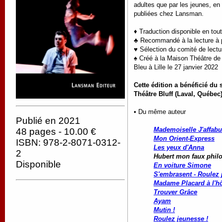
adultes que par les jeunes, en
publiées chez Lansman.
♦ Traduction disponible en tou
♣ Recommandé à la lecture à pa
♥ Sélection du comité de lectu
♠
Créé à la Maison Théâtre de 
Bleu à Lille le 27 janvier 2022
Cette édition a bénéficié du
Théâtre Bluff (Laval, Québec
• Du même auteur
Publié en 2021
Mademoiselle J'affabu
48 pages - 10.00 €
Mon Orient-Express
ISBN: 978-2-8071-0312-
Les yeux d'Anna
2
Hubert mon faux phi
Disponible
En voiture Simone
S'embrasent - Roulez 
Madame Placard à l'hô
Trouver Grâce
Ayam
Mutin !
Roulez jeunesse !