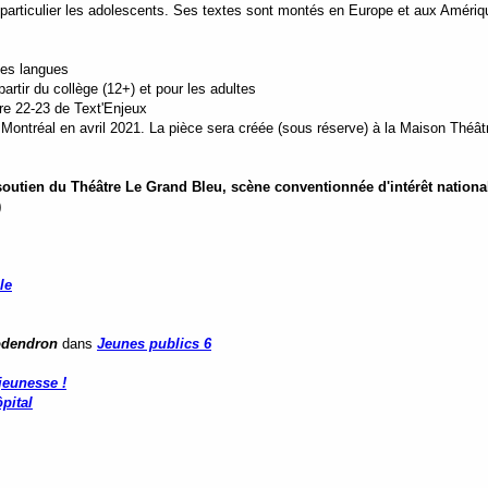
 particulier les adolescents. Ses textes sont montés en Europe et aux Amériq
tes langues
rtir du collège (12+) et pour les adultes
re 22-23 de Text'Enjeux
Montréal en avril 2021.
La pièce sera créée (sous réserve) à la Maison Théâtr
 soutien du Théâtre Le Grand Bleu, scène conventionnée d'intérêt national
)
le
lodendron
dans
Jeunes publics 6
jeunesse !
pital