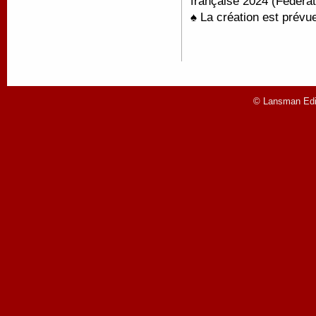
française 2024 (Fédérat
♠ La création est prévu
© Lansman Edit