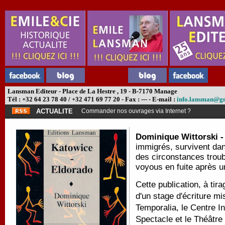
Lansman Editeur - Place de La Hestre , 19 - B-7170 Manage
Tél : +32 64 23 78 40 / +32 471 69 77 20 - Fax : --- - E-mail :
info.lansman@g
ACTUALITE
Commander nos ouvrages via Internet ?
Dominique Wittorski 
immigrés, survivent dan
des circonstances troub
voyous en fuite après
Cette publication, à tira
d'un stage d'écriture mi
Temporalia, le Centre I
Spectacle et le Théâtre 