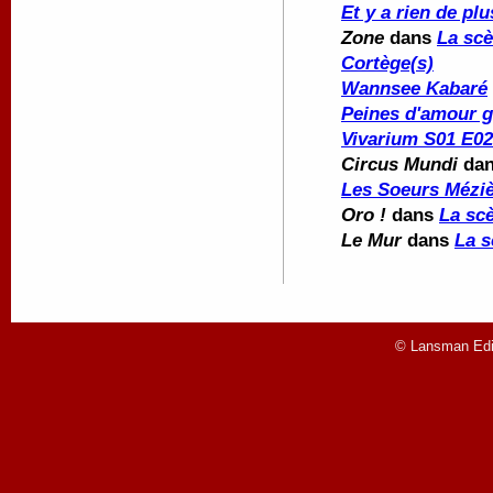
Et y a rien de plu
Zone
dans
La scè
Cortège(s)
Wannsee Kabaré
Peines d'amour g
Vivarium S01 E02
Circus Mundi
da
Les Soeurs Mézi
Oro !
dans
La sc
Le Mur
dans
La s
© Lansman Edit