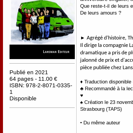
Que reste-t-il de leurs
De leurs amours ?
►
Agrégé d'histoire, T
Il dirige la compagnie L
dramatique a pris de p
jalonné de prix et d'acc
pièce publiée chez Lan
Publié en 2021
64 pages - 11.00 €
♦ Traduction disponible
ISBN: 978-2-8071-0335-
♣ Recommandé à la lectu
1
♥
Disponible
♠
Création le 23 novemb
Strasbourg (TAPS)
• Du même auteur