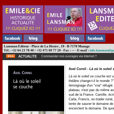
Lansman Editeur - Place de La Hestre , 19 - B-7170 Manage
Tél : +32 64 23 78 40 / +32 471 69 77 20 - Fax : --- - E-mail :
info.lansman@g
ACTUALITE
Commander nos ouvrages via Internet ?
Axel Cornil -
Là où le soleil
Là où le soleil se couche
est u
théâtre change-t-il le monde ?"
témoignage d'un "vrai" réfugié.
plateau, n'est pas du même avi
sud de la France. Camille, écri
Carla, Francis, ex-trader ruiné
tente de sauver le domaine de s
encerclent le domaine. De quoi f