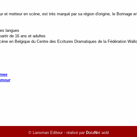
ur et metteur en scène, est très marqué par sa région d'origine, le Borinage e
tes langues
artir de 16 ans et adultes
cène en Belgique du Centre des Ecritures Dramatiques de la Fédération Wal
umes
'amour
© Lansman Editeur - réalisé par
D
ata
N
et asbl