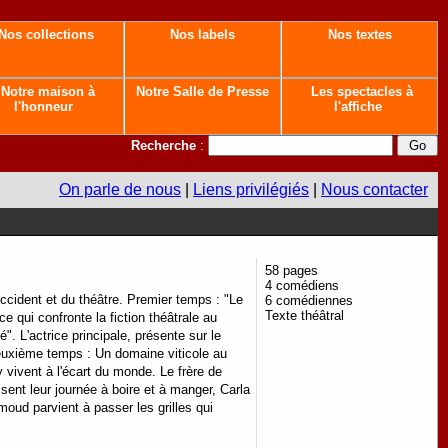
Nos collections
Nos labels
Nos textes
Notre maison à
Notre Salle de Presse
Les spectacles à
l'honneur
l'affiche
Recherche
:
On parle de nous
|
Liens privilégiés
|
Nous contacter
58 pages
4 comédiens
ccident et du théâtre. Premier temps : "Le
6 comédiennes
Texte théâtral
e qui confronte la fiction théâtrale au
". L'actrice principale, présente sur le
Deuxième temps : Un domaine viticole au
y vivent à l'écart du monde. Le frère de
sent leur journée à boire et à manger, Carla
moud parvient à passer les grilles qui