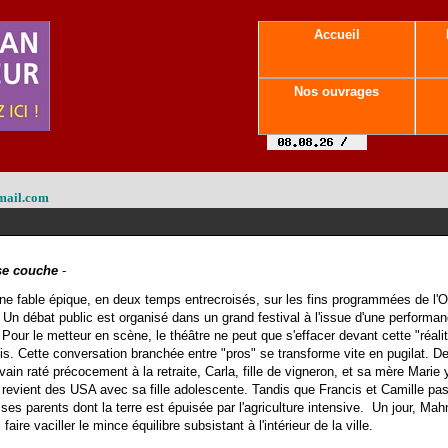
Accueil
Nos ouvrages
mail.com
 se couche
-
ne fable épique, en deux temps entrecroisés, sur les fins programmées de l'O
 Un débat public est organisé dans un grand festival à l'issue d'une performanc
 Pour le metteur en scène, le théâtre ne peut que s'effacer devant cette "réalité
s. Cette conversation branchée entre "pros" se transforme vite en pugilat. 
vain raté précocement à la retraite, Carla, fille de vigneron, et sa mère Marie 
, revient des USA avec sa fille adolescente. Tandis que Francis et Camille pas
es parents dont la terre est épuisée par l'agriculture intensive. Un jour, Mah
aire vaciller le mince équilibre subsistant à l'intérieur de la ville.