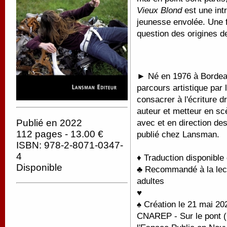
Vieux Blond
est une int
jeunesse envolée. Une f
question des origines d
►
Né en 1976 à Borde
parcours artistique par
consacrer à l'écriture d
auteur et metteur en sc
Publié en 2022
avec et en direction de
112 pages - 13.00 €
publié chez Lansman.
ISBN: 978-2-8071-0347-
4
♦ Traduction disponible
Disponible
♣ Recommandé à la lectu
adultes
♥
♠ Création le 21 mai 20
CNAREP - Sur le pont (C