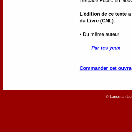
l'Espace Public en Nouv
L'édition de ce texte 
du Livre (CNL).
• Du même auteur
Par tes yeux
Commander cet ouvra
© Lansman Edit