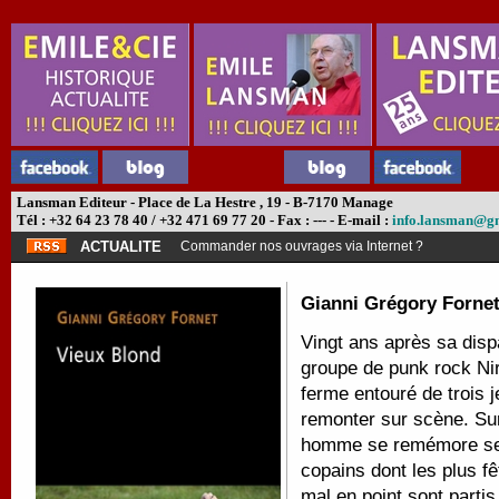
Lansman Editeur - Place de La Hestre , 19 - B-7170 Manage
Tél : +32 64 23 78 40 / +32 471 69 77 20 - Fax : --- - E-mail :
info.lansman@g
ACTUALITE
Commander nos ouvrages via Internet ?
Gianni Grégory Forne
Vingt ans après sa dispa
groupe de punk rock Nir
ferme entouré de trois 
remonter sur scène. Sur
homme se remémore ses
copains dont les plus fê
mal en point sont partis