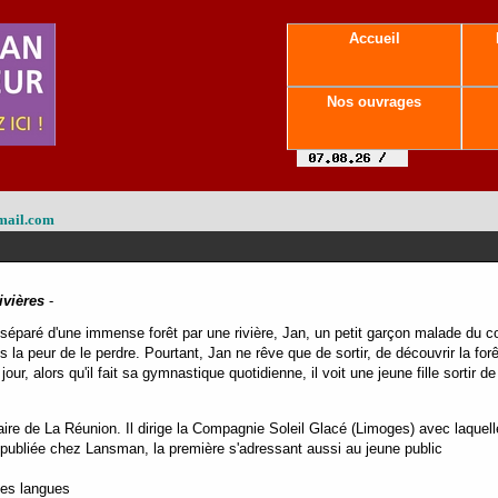
Accueil
Nos ouvrages
mail.com
ivières
-
éparé d'une immense forêt par une rivière, Jan, un petit garçon malade du co
s la peur de le perdre. Pourtant, Jan ne rêve que de sortir, de découvrir la forê
our, alors qu'il fait sa gymnastique quotidienne, il voit une jeune fille sortir de 
ire de La Réunion. Il dirige la Compagnie Soleil Glacé (Limoges) avec laquell
publiée chez Lansman, la première s'adressant aussi au jeune public
tes langues