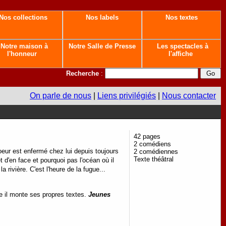
Nos collections
Nos labels
Nos textes
Notre maison à
Notre Salle de Presse
Les spectacles à
l'honneur
l'affiche
Recherche
:
On parle de nous
|
Liens privilégiés
|
Nous contacter
42 pages
2 comédiens
eur est enfermé chez lui depuis toujours
2 comédiennes
Texte théâtral
t d'en face et pourquoi pas l'océan où il
la rivière. C'est l'heure de la fugue...
e il monte ses propres textes.
Jeunes