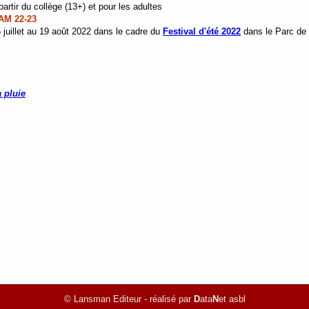
rtir du collège (13+) et pour les adultes
AM 22-23
 juillet au 19 août 2022 dans le cadre du
Festival d'été 2022
dans le Parc de 
 pluie
© Lansman Editeur - réalisé par
D
ata
N
et asbl