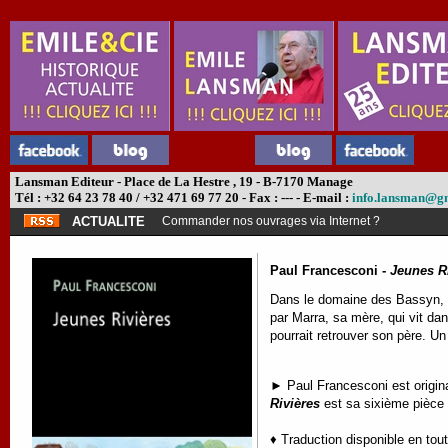
Lansman Editeur - Place de La Hestre , 19 - B-7170 Manage
Tél : +32 64 23 78 40 / +32 471 69 77 20 - Fax : --- - E-mail :
info.lansman@g
ACTUALITE
Commander nos ouvrages via Internet ?
Paul Francesconi -
Jeunes R
Dans le domaine des Bassyn, s
par Marra, sa mère, qui vit dan
pourrait retrouver son père. Un j
► Paul Francesconi est origina
Rivières
est sa sixième pièce 
♦ Traduction disponible en tou