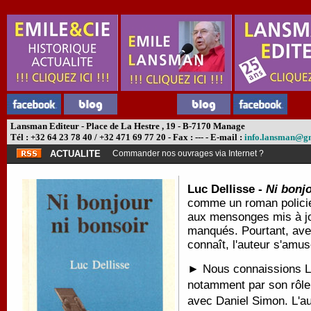
Lansman Editeur - Place de La Hestre , 19 - B-7170 Manage
Tél : +32 64 23 78 40 / +32 471 69 77 20 - Fax : --- - E-mail :
info.lansman@g
ACTUALITE
Commander nos ouvrages via Internet ?
Luc Dellisse -
Ni bonjo
comme un roman policie
aux mensonges mis à jo
manqués. Pourtant, avec
connaît, l'auteur s'amus
► Nous connaissions Lu
notamment par son rôle
avec Daniel Simon. L'aut