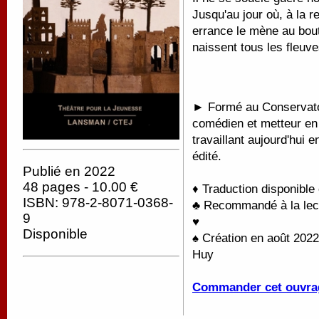
Jusqu'au jour où, à la 
errance le mène au bout
naissent tous les fleuve
►
Formé au Conservato
comédien et metteur en 
travaillant aujourd'hui 
édité.
Publié en 2022
48 pages - 10.00 €
♦ Traduction disponible
ISBN: 978-2-8071-0368-
♣ Recommandé à la lectu
9
♥
Disponible
♠ Création en août 202
Huy
Commander cet ouvra