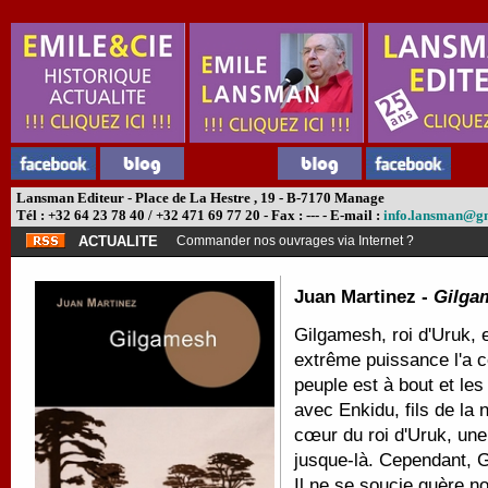
Lansman Editeur - Place de La Hestre , 19 - B-7170 Manage
Tél : +32 64 23 78 40 / +32 471 69 77 20 - Fax : --- - E-mail :
info.lansman@g
ACTUALITE
Commander nos ouvrages via Internet ?
Juan Martinez -
Gilga
Gilgamesh, roi d'Uruk, 
extrême puissance l'a c
peuple est à bout et les
avec Enkidu, fils de la 
cœur du roi d'Uruk, une 
jusque-là. Cependant, G
Il ne se soucie guère n