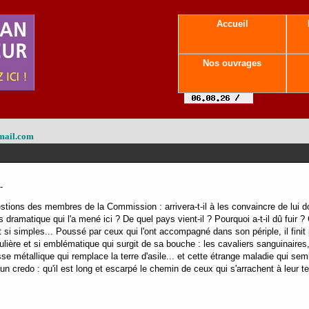
Accueil
Nos ouvrages
mail.com
-
ons des membres de la Commission : arrivera-t-il à les convaincre de lui donne
rs dramatique qui l'a mené ici ? De quel pays vient-il ? Pourquoi a-t-il dû fuir
i simples... Poussé par ceux qui l'ont accompagné dans son périple, il finit pa
gulière et si emblématique qui surgit de sa bouche : les cavaliers sanguinaires, 
se métallique qui remplace la terre d'asile... et cette étrange maladie qui sem
 un credo : qu'il est long et escarpé le chemin de ceux qui s'arrachent à leur t