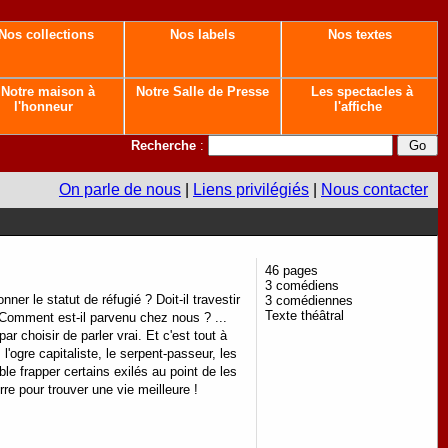
Nos collections
Nos labels
Nos textes
Notre maison à
Notre Salle de Presse
Les spectacles à
l'honneur
l'affiche
Recherche
:
On parle de nous
|
Liens privilégiés
|
Nous contacter
46 pages
3 comédiens
r le statut de réfugié ? Doit-il travestir
3 comédiennes
Texte théâtral
 ? Comment est-il parvenu chez nous ? ...
r choisir de parler vrai. Et c'est tout à
l'ogre capitaliste, le serpent-passeur, les
ble frapper certains exilés au point de les
erre pour trouver une vie meilleure !