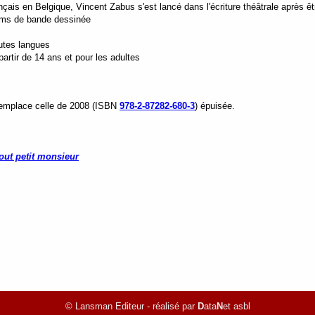
nçais en Belgique, Vincent Zabus s'est lancé dans l'écriture théâtrale après
bums de bande dessinée
outes langues
rtir de 14 ans et pour les adultes
 remplace celle de 2008 (ISBN
978-2-87282-680-3
) épuisée.
out petit monsieur
© Lansman Editeur - réalisé par
D
ata
N
et asbl