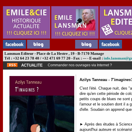
Lansman Editeur - Place de La Hestre , 19 - B-7170 Manage
Tél : +32 64 23 78 40 / +32 471 69 77 20 - Fax : --- - E-mail :
info.lansman@g
ACTUALITE
Commander nos ouvrages via Internet ?
Azilys Tanneau -
T'imagines
C'est l'été. Chaque nuit, des "
dire qu'en cette période de col
petits coups de blues ne sont p
l'amour et le soutien dont il a
d'elle. Soudain on apprend que 
►
Après des études à Sciences 
aujourd'hui auteure et scénaris