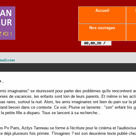
Accueil
Nos ouvrages
mail.com
?
-
amis imaginaires" se réunissent pour parler des problèmes qu'ils rencontrent av
onies de vacances, les enfants sont loin de leurs parents. Et même si les acti
as rares, surtout la nuit. Alors, les amis imaginaires ont bien du pain sur la
 grand besoin dans ce contexte. Ce soir, Plume se lamente : "son" enfant Iris g
la petite fille a disparu. Tous se lancent à sa recherche...
Po Paris, Azilys Tanneau se forme à l'écriture pour le cinéma et l'audiovisuel
te déjà plusieurs fois primée.
T'imagines ?
est son deuxième texte publié ch