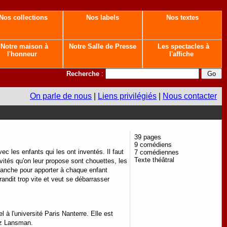
Nos collections
Nos labels
Nos textes
Notre maison à
Notre Salle de Presse
Les spectacles à
l'honneur
l'affiche
Recherche
:
On parle de nous
|
Liens privilégiés
|
Nous contacter
39 pages
9 comédiens
ec les enfants qui les ont inventés. Il faut
7 comédiennes
Texte théâtral
vités qu'on leur propose sont chouettes, les
 planche pour apporter à chaque enfant
randit trop vite et veut se débarrasser
 à l'université Paris Nanterre. Elle est
ez Lansman.