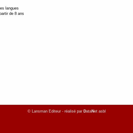
tes langues
artir de 8 ans
© Lansman Editeur - réalisé par
D
ata
N
et asbl